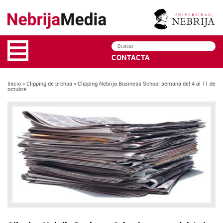
Nebrija Media
Un
Buscar
CONTACTA
Inicio
»
Clipping de prensa
» Clipping Nebrija Business School semana del 4 al 11 de
octubre