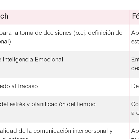
ach
F
ara la toma de decisiones (p.ej. definición de
Ap
onal)
es
e Inteligencia Emocional
En
de
iedo al fracaso
De
del estrés y planificación del tiempo
Co
a 
calidad de la comunicación interpersonal y
Ap