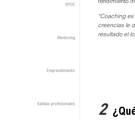
rendimiento in
SPOC
“Coaching es 
creencias le d
resultado el l
Mentoring
Emprendimiento
Salidas profesionales
2
¿Qué 