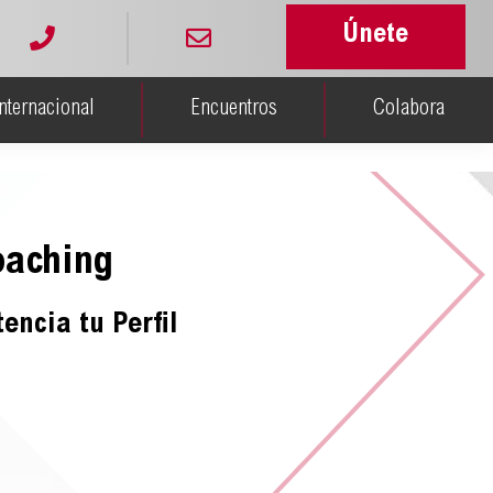
Únete
Internacional
Encuentros
Colabora
oaching
tencia tu Perfil