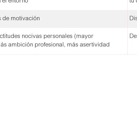
 el entorno
tu 
 de motivación
Di
titudes nocivas personales (mayor
De
más ambición profesional, más asertividad