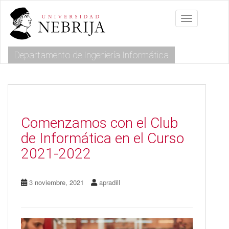
S
k
Toggle navig
i
p
t
Departamento de Ingeniería Informática
o
m
a
i
n
c
o
Comenzamos con el Club
n
de Informática en el Curso
t
e
2021-2022
n
t
3 noviembre, 2021
apradill