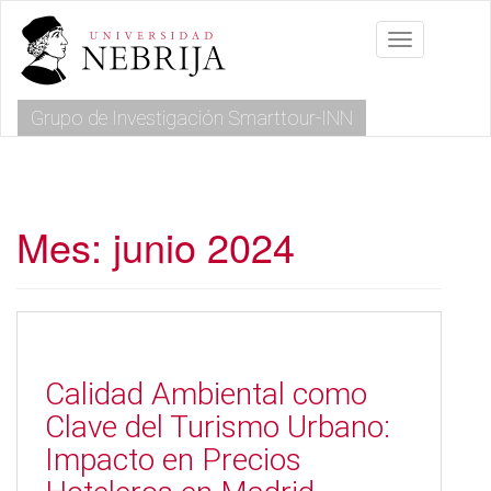
S
k
Toggle navig
i
p
t
Grupo de Investigación Smarttour-INN
o
m
a
i
n
c
Mes:
junio 2024
o
n
t
e
n
t
Calidad Ambiental como
Clave del Turismo Urbano:
Impacto en Precios