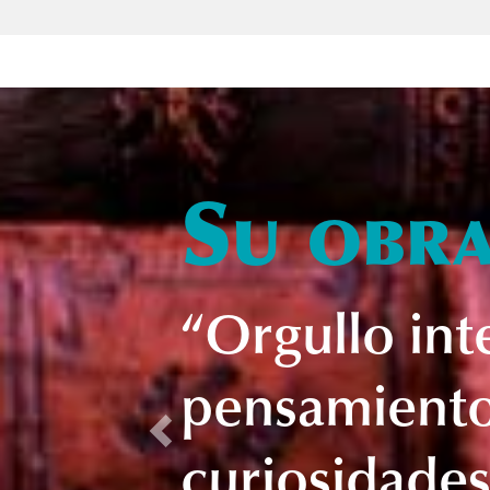
Su obra
“Orgullo int
pensamiento,
Previous
curiosidades 