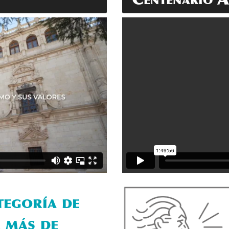
Centenario A
tegoría de
 más de