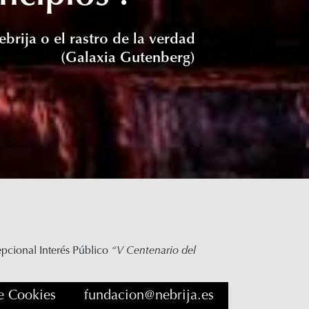
ebrija o el rastro de la verdad
(Galaxia Gutenberg)
epcional Interés Público
“V Centenario del
de Cookies
fundacion@nebrija.es