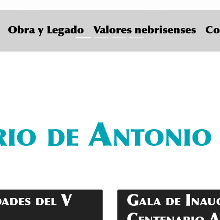
Obra y Legado
Valores nebrisenses
Co
/ /
io de Antonio 
dades del V
Gala de Inau