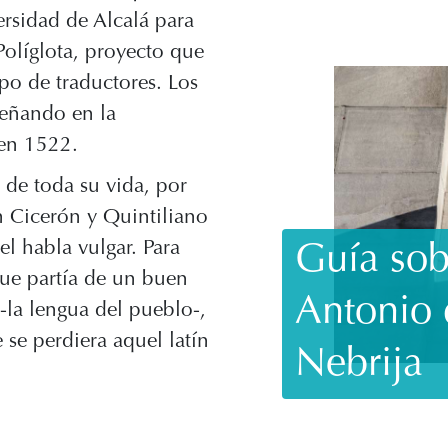
ersidad de Alcalá para
 Políglota, proyecto que
po de traductores. Los
señando en la
 en 1522.
o de toda su vida, por
n Cicerón y Quintiliano
el habla vulgar. Para
Guía sob
que partía de un buen
Antonio 
la lengua del pueblo-,
se perdiera aquel latín
Nebrija