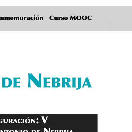
nmemoración
Curso MOOC
Next
de Nebrija
Información
guración: V