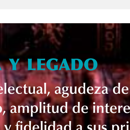
 y legado
electual, agudeza de
 amplitud de intere
y fidelidad a sus pri