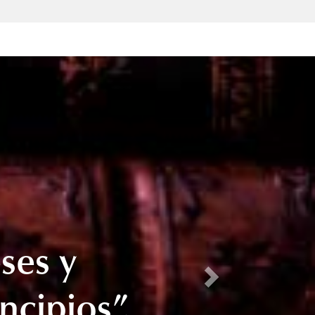
ses y
Next
ncipios”.