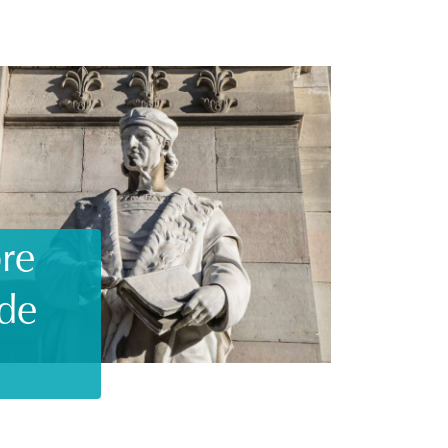
re
de