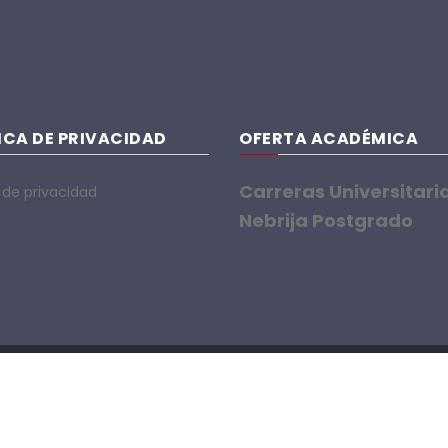
ICA DE PRIVACIDAD
OFERTA ACADÉMICA
Carreras Universitari
a de privacidad
Nebrija Postgrado
© 2026 | Developed with
by ProWPTheme