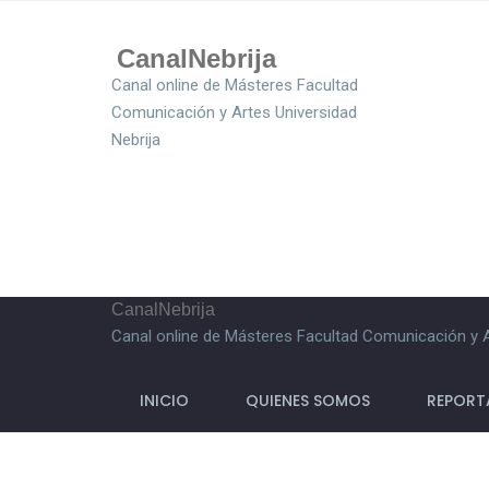
CanalNebrija
Canal online de Másteres Facultad
Comunicación y Artes Universidad
Nebrija
CanalNebrija
Canal online de Másteres Facultad Comunicación y A
INICIO
QUIENES SOMOS
REPORT