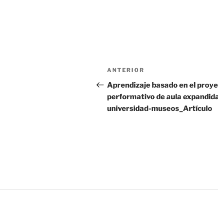
Navegación
Entrada
ANTERIOR
de
anterior:
Aprendizaje basado en el proy
performativo de aula expandid
entradas
universidad-museos_Artículo