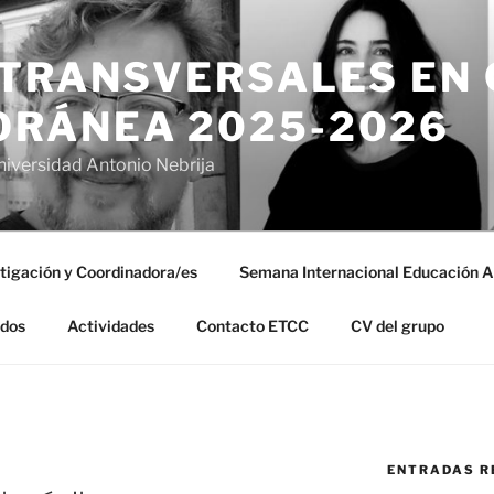
 TRANSVERSALES EN
RÁNEA 2025-2026
niversidad Antonio Nebrija
stigación y Coordinadora/es
Semana Internacional Educación Ar
ados
Actividades
Contacto ETCC
CV del grupo
ENTRADAS R