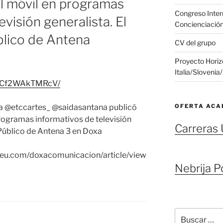
al móvil en programas
Congreso Inter
evisión generalista. El
Concienciació
blico de Antena
CV del grupo
Proyecto Hori
Italia/Sloveni
p/Cf2WAkTMRcV/
OFERTA ACA
ra @etccartes_ @saidasantana publicó
programas informativos de televisión
Carreras 
 Público de Antena 3 en Doxa
spceu.com/doxacomunicacion/article/view
Nebrija P
Buscar