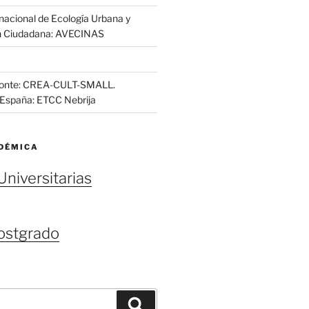
nacional de Ecología Urbana y
n Ciudadana: AVECINAS
zonte: CREA-CULT-SMALL.
a/España: ETCC Nebrija
DÉMICA
Universitarias
ostgrado
Buscar