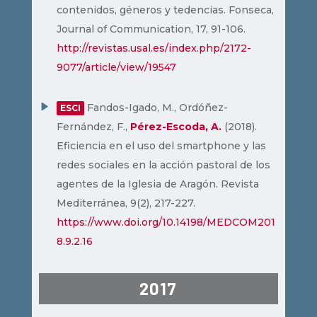
contenidos, géneros y tedencias. Fonseca,
Journal of Communication, 17, 91-106.
http://revistas.usal.es/index.php/2172-
9077/article/view/19547
Fandos-Igado, M., Ordóñez-
ESCI
Fernández, F.,
Pérez-Escoda, A.
(2018).
Eficiencia en el uso del smartphone y las
redes sociales en la acción pastoral de los
agentes de la Iglesia de Aragón. Revista
Mediterránea, 9(2), 217-227.
https://www.doi.org/10.14198/MEDCOM201
8.9.2.16
2017