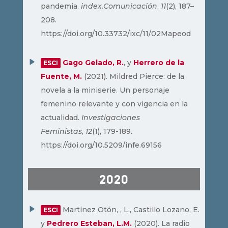
pandemia.
index.Comunicación
,
11
(2), 187–
208.
https://doi.org/10.33732/ixc/11/02Mapeod
Gago Gelado, R.
, y
Herrero de la
ESCI
Fuente, M.
(2021). Mildred Pierce: de la
novela a la miniserie. Un personaje
femenino relevante y con vigencia en la
actualidad.
Investigaciones
Feministas
,
12
(1), 179-189.
https://doi.org/10.5209/infe.69156
2020
Martínez Otón, , L., Castillo Lozano, E.
ESCI
y
Pedrero Esteban, L.M.
(2020). La radio