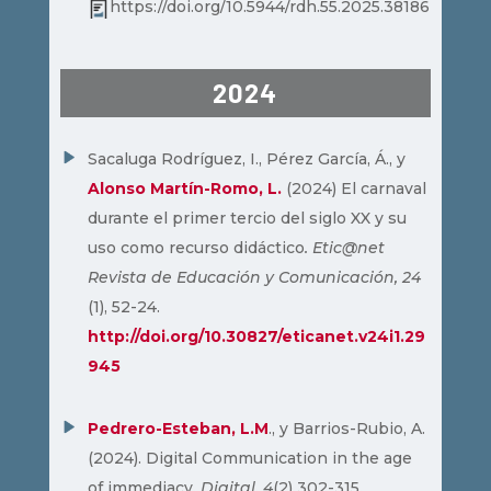
https://doi.org/10.5944/rdh.55.2025.38186
2024
Sacaluga Rodríguez, I., Pérez García, Á., y
Alonso Martín-Romo, L.
(2024) El carnaval
durante el primer tercio del siglo XX y su
uso como recurso didáctico
. Etic@net
Revista de Educación y Comunicación, 24
(1), 52-24.
http://doi.org/10.30827/eticanet
.v24i1.29
945
Pedrero-Esteban, L.M
., y Barrios-Rubio, A.
(2024). Digital Communication in the age
of immediacy.
Digital, 4
(2) 302-315.