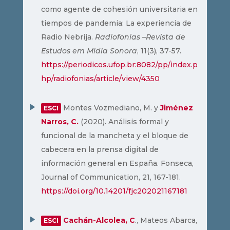
como agente de cohesión universitaria en
tiempos de pandemia: La experiencia de
Radio Nebrija.
Radiofonias –Revista de
Estudos em Mídia Sonora
, 11(3), 37-57.
https://periodicos.ufop.br:8082/pp/index.p
hp/radiofonias/article/view/4350
Montes Vozmediano, M. y
Jiménez
ESCI
Narros, C.
(2020). Análisis formal y
funcional de la mancheta y el bloque de
cabecera en la prensa digital de
información general en España. Fonseca,
Journal of Communication, 21, 167-181.
https://doi.org/10.14201/fjc202021167181
Cachán-Alcolea, C
., Mateos Abarca,
ESCI