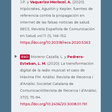
J.P. y
Vaqueriz
o Mariscal
, A.
(2020).
Hipócrates, Agustín y Kepler, fuentes de
referencia contra la propagación en
internet de las falsas noticias de salud.
RECS
, Revista Española de Comunicación
en Salud, vol.11 (1), 146-152.
https://doi.org/10.20318/recs.2020.5363
Moreno Cazalla, L. y
Pedrero-
ESCI
Esteban, L. M.
(2020): La transformación
digital de la radio musical: el caso de
Máxima FM. Análisi. Revista de Recerca i
d’Anàlisi. Societat Catalana de
ComunicacióRevista de Recerca i d’Anàlisi,
37(1), 75-94.
https://doi.org/10.2436/20.3008.01.191