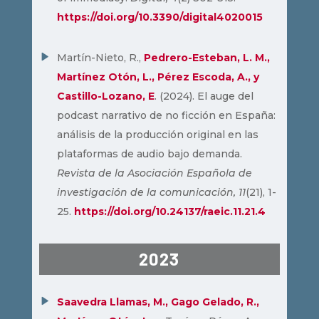
https://doi.org/10.3390/digital4020015
Martín-Nieto, R.,
Pedrero-Esteban, L. M.,
Martínez Otón, L., Pérez Escoda, A., y
Castillo-Lozano, E
. (2024). El auge del
podcast narrativo de no ficción en España:
análisis de la producción original en las
plataformas de audio bajo demanda.
Revista de la Asociación Española de
investigación de la comunicación, 11
(21), 1-
25.
https://doi.org/10.24137/raeic.11.21.4
2023
Saavedra Llamas, M., Gago Gelado, R.,