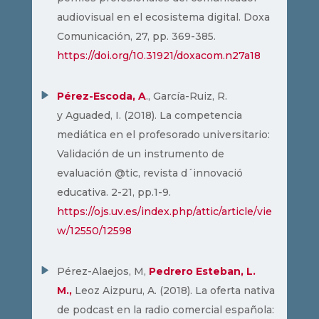
audiovisual en el ecosistema digital. Doxa
Comunicación, 27, pp. 369-385.
https://doi.org/10.31921/doxacom.n27a18
Pérez-Escoda, A
., García-Ruiz, R.
y Aguaded, I. (2018). La competencia
mediática en el profesorado universitario:
Validación de un instrumento de
evaluación @tic, revista d´innovació
educativa. 2-21, pp.1-9.​
https://ojs.uv.es/index.php/attic/article/vie
w/12550/12598
Pérez-Alaejos, M,
Pedrero Esteban, L.
M.,
Leoz Aizpuru, A. (2018). La oferta nativa
de podcast en la radio comercial española: