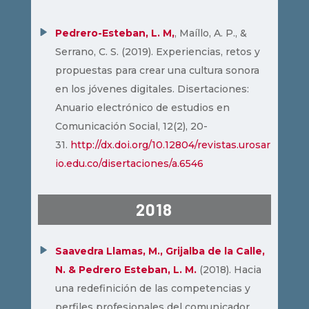
Pedrero-Esteban, L. M,
, Maíllo, A. P., &
Serrano, C. S. (2019). Experiencias, retos y
propuestas para crear una cultura sonora
en los jóvenes digitales. Disertaciones:
Anuario electrónico de estudios en
Comunicación Social, 12(2), 20-
31.
http://dx.doi.org/10.12804/revistas.urosar
io.edu.co/disertaciones/a.6546
2018
Saavedra Llamas, M., Grijalba de la Calle,
N. & Pedrero Esteban, L. M.
(2018). Hacia
una redefinición de las competencias y
perfiles profesionales del comunicador