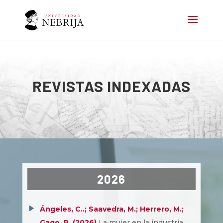
REVISTAS INDEXADAS
2026
Ángeles, C..; Saavedra, M.; Herrero, M.;
Gago, R. (2026)
La mujer en la industria