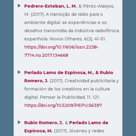
Pedrero-Esteban, L. M
., & Pérez-Alaejos,
M. (2017). A transição da rádio para o
ambiente digital: as experiências e os
desafios transmídia da indústria radiofônica
espanhola. Novos Olhares, 6(2), 41-51.
https://doi.org/10.11606/issn.2238-
7714.no.2017.134668
Perlado Lamo de Espinosa, M., & Rubio
Romero, J.
(2017). Creatividad publicitaria y
formación de los creativos en la cultura
digital. Pensar la Publicidad, 11, 121.
https://doi.org/10.5209/PEPU.56397
Rubio Romero, J.
, &
Perlado Lamo de
Espinosa, M.
(2017). Jóvenes y redes