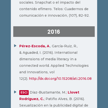
sociales. Snapchat o el impacto del
contenido efímero. Telos: Cuadernos de
comunicación e innovación, (107), 82-92.
2016
Pérez-Escoda, A
., García-Ruiz, R.,
& Aguaded, I. (2016). International
dimensions of media literacy in a
connected world. Applied Technologies
and Innovations, vol
12(2).
http://dx.doi.org/10.15208/ati.2016.08
Díaz-Bustamante, M.;
Llovet
ESCI
Rodríguez, C.
; Patiño Alves, B. (2016).
Sexualización en la publicidad digital de