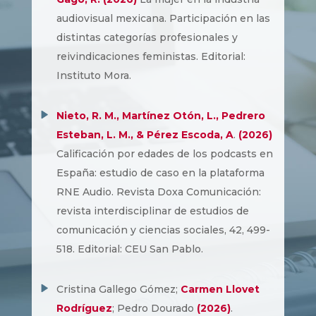
audiovisual mexicana. Participación en las
distintas categorías profesionales y
reivindicaciones feministas. Editorial:
Instituto Mora.
Nieto, R. M., Martínez Otón, L., Pedrero
Esteban, L. M., & Pérez Escoda, A
.
(2026)
Calificación por edades de los podcasts en
España: estudio de caso en la plataforma
RNE Audio. Revista Doxa Comunicación:
revista interdisciplinar de estudios de
comunicación y ciencias sociales, 42, 499-
518. Editorial: CEU San Pablo.
Cristina Gallego Gómez;
Carmen Llovet
Rodríguez
; Pedro Dourado
(2026)
.