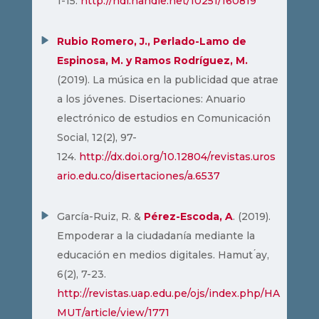
1-15.
http://hdl.handle.net/10251/160819
Rubio Romero, J., Perlado-Lamo de
Espinosa, M. y Ramos Rodríguez, M.
(2019). La música en la publicidad que atrae
a los jóvenes. Disertaciones: Anuario
electrónico de estudios en Comunicación
Social, 12(2), 97-
124.
http://dx.doi.org/10.12804/revistas.uros
ario.edu.co/disertaciones/a.6537
García-Ruiz, R. &
Pérez-Escoda, A
. (2019).
Empoderar a la ciudadanía mediante la
educación en medios digitales. Hamut ́ay,
6(2), 7-23.
http://revistas.uap.edu.pe/ojs/index.php/HA
MUT/article/view/1771