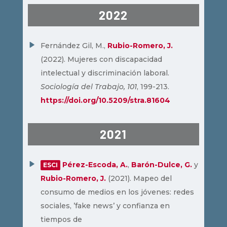
2022
Fernández Gil, M.,
Rubio-Romero, J.
(2022). Mujeres con discapacidad
intelectual y discriminación laboral.
Sociología del Trabajo, 101
, 199-213.
https://doi.org/10.5209/stra.81604
2021
Pérez-Escoda, A.
,
Barón-Dulce, G.
y
ESCI
Rubio-Romero, J.
(2021). Mapeo del
consumo de medios en los jóvenes: redes
sociales, ’fake news’ y confianza en
tiempos de