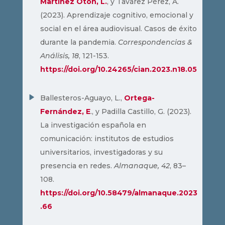
Martínez Otón, L.
, y Tavárez Pérez, A.
(2023). Aprendizaje cognitivo, emocional y
social en el área audiovisual. Casos de éxito
durante la pandemia.
Correspondencias &
Análisis, 18
, 121-153.
https://doi.org/10.24265/cian.2023.n18.05
Ballesteros-Aguayo, L.,
Ortega-
Fernández, E
., y Padilla Castillo, G. (2023).
La investigación española en
comunicación: institutos de estudios
universitarios, investigadoras y su
presencia en redes.
Almanaque, 42
, 83–
108.
https://doi.org/10.58479/almanaque.2023
.66