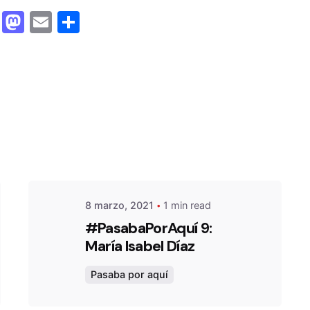
F
M
E
C
a
a
m
o
c
st
ai
m
e
o
l
p
b
d
ar
Posted by
atavarezp
o
o
tir
o
n
k
8 marzo, 2021
1 min read
#PasabaPorAquí 9:
María Isabel Díaz
Pasaba por aquí