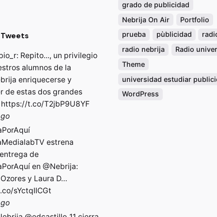
grado de publicidad
Nebrija On Air
Portfolio
prueba
pùblicidad
radi
 Tweets
radio nebrija
Radio univer
bio_r
: Repito..., un privilegio
Theme
estros alumnos de la
universidad estudiar public
rija
enriquecerse y
r de estas dos grandes
WordPress
…
https://t.co/T2jbP9U8YF
ago
aPorAqu
í
aMedialabTV
estrena
 entrega de
aPorAqu
í en
@Nebrija
:
 Ozores y Laura D…
t.co/sYctqIICGt
ago
ebrija
@edcastillo_11
cierra