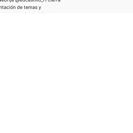
entación de temas y
 los espacios habilitados:
0 para…
/t.co/Elfd0MFHG5
ago
ebrija
Temas de RADIO de
ición del Concurso
stico de
@Nebrija
revelados
ano de Ánge…
/t.co/I5JSwBPPS2
ago