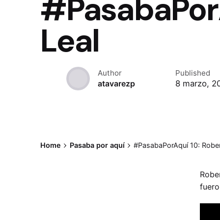
#PasabaPorA
Leal
Author
Published
8 marzo, 2
atavarezp
Home
Pasaba por aquí
#PasabaPorAquí 10: Rober
Rober
fuero