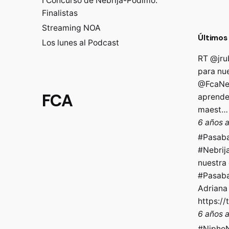
I Concurso de Nebrija-Podimo:
Finalistas
Streaming NOA
Últimos
Los lunes al Podcast
RT
@jru
para nu
@FcaNeb
FCA
aprende
maest
6 años 
#Pasab
#Nebrij
nuestra
#Pasab
Adriana
https://
6 años 
#NiphoN