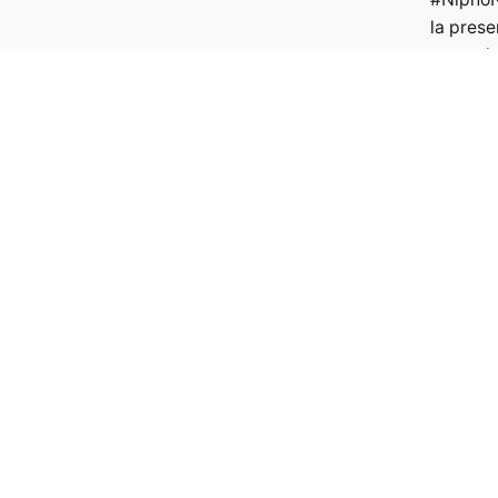
la pres
comunica
-Aula 1
https:/
6 años 
#NiphoN
la XI ed
Periodí
de la m
https:/
6 años 
Search
for