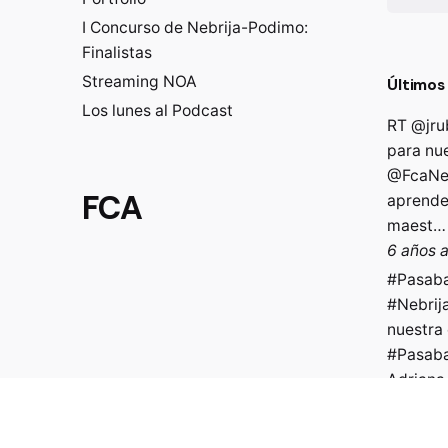
I Concurso de Nebrija-Podimo:
Finalistas
Streaming NOA
Últimos
Los lunes al Podcast
RT
@jru
para nu
@FcaNeb
FCA
aprende
maest
6 años 
#Pasab
#Nebrij
nuestra
#Pasab
Adriana
https://
6 años 