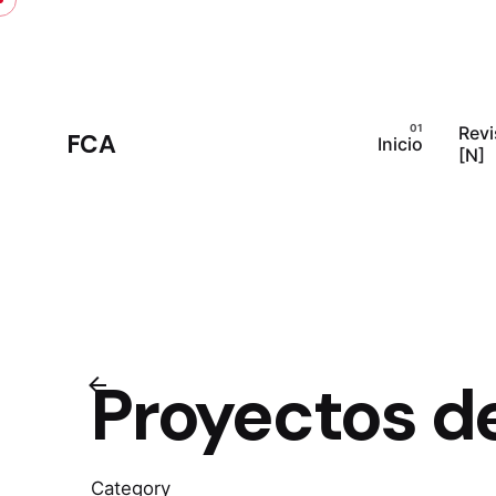
Skip
to
content
Revi
FCA
Inicio
[N]
Proyectos de
Category