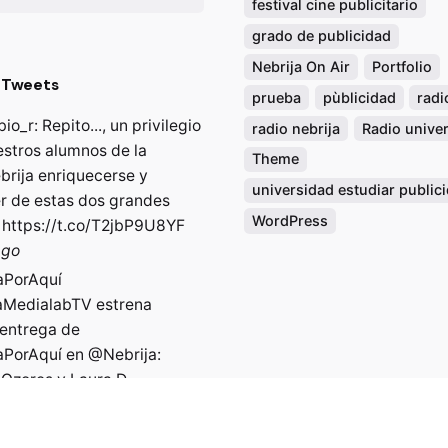
festival cine publicitario
grado de publicidad
Nebrija On Air
Portfolio
 Tweets
prueba
pùblicidad
radi
bio_r
: Repito..., un privilegio
radio nebrija
Radio univer
estros alumnos de la
Theme
rija
enriquecerse y
universidad estudiar public
r de estas dos grandes
WordPress
…
https://t.co/T2jbP9U8YF
ago
aPorAqu
í
aMedialabTV
estrena
 entrega de
aPorAqu
í en
@Nebrija
:
 Ozores y Laura D…
t.co/sYctqIICGt
ago