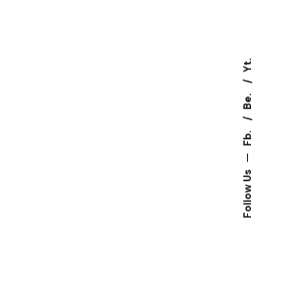
Yt.
Be.
Fb.
—
Follow Us