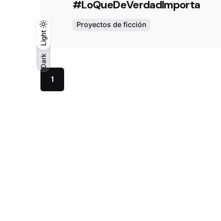
#LoQueDeVerdadImporta
Proyectos de ficción
Light
Light
Dark
Dark
1