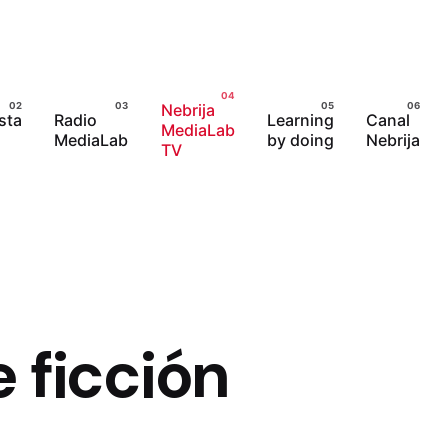
Nebrija
sta
Radio
Learning
Canal
MediaLab
MediaLab
by doing
Nebrija
TV
 ficción