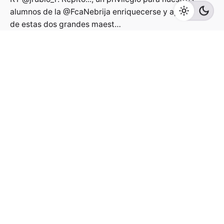
alumnos de la
@FcaNebrija
enriquecerse y aprender
de estas dos grandes maest…
https://t.co/T2jbP9U8YF
6 años ago
#PasabaPorAqu
í
#NebrijaMedialabTV
estrena nuestra
entrega de
#PasabaPorAqu
í en
@Nebrija
: Adriana
Ozores y Laura D…
https://t.co/sYctqIICGt
6 años ago
#NiphoNebrija
@edcastillo_11
cierra la presentación de
temas y comunica los espacios habilitados: -Aula 10
para…
https://t.co/Elfd0MFHG5
6 años ago
#NiphoNebrija
Temas de RADIO de la XI edición del
Concurso Periodístico de
@Nebrija
revelados de la
mano de Ánge…
https://t.co/I5JSwBPPS2
6 años ago