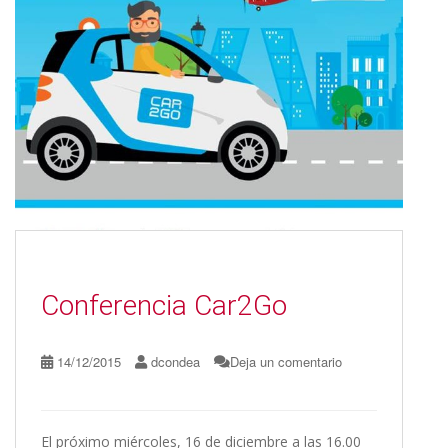
o
n
ti
k
r
Conferencia Car2Go
14/12/2015
dcondea
Deja un comentario
El próximo miércoles, 16 de diciembre a las 16.00