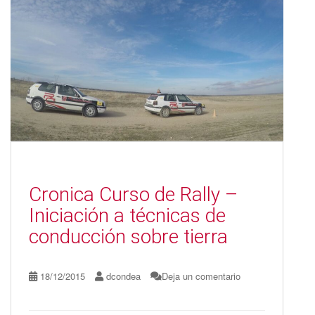
o
o
ar
o
n
ti
k
r
Cronica Curso de Rally –
Iniciación a técnicas de
conducción sobre tierra
18/12/2015
dcondea
Deja un comentario