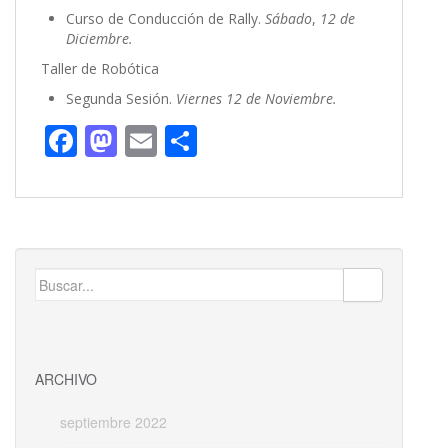
Curso de Conducción de Rally.
Sábado
,
12 de
Diciembre.
Taller de Robótica
Segunda Sesión.
Viernes 12 de Noviembre.
F
M
E
C
ac
as
m
o
e
to
ai
m
b
d
l
p
o
o
ar
Buscar:
o
n
ti
k
r
ARCHIVO
septiembre 2022