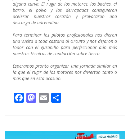
alguna curva. El rugir de los motores, los baches, el
barro, el polvo y las derrapadas consiguieron
acelerar nuestros corazón y provocaron una
descarga de adrenalina.
Para terminar los pilotos profesionales nos dieron
una vuelta a toda castaña al circuito y nos dejaron a
todos con el gusanillo para perfeccionar aún más
nuestras técnicas de conducción sobre tierra.
Esperamos pronto organizar una jornada similar en
la que el rugir de los motores nos diviertan tanto o
más que en esta ocasión.
F
M
E
C
ac
as
m
o
e
to
ai
m
b
d
l
p
o
o
ar