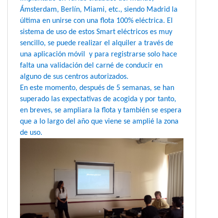
Ámsterdam, Berlín, Miami, etc., siendo Madrid la
última en unirse con una flota 100% eléctrica. El
sistema de uso de estos Smart eléctricos es muy
sencillo, se puede realizar el alquiler a través de
una aplicación móvil y para registrarse solo hace
falta una validación del carné de conducir en
alguno de sus centros autorizados.
En este momento, después de 5 semanas, se han
superado las expectativas de acogida y por tanto,
en breves, se ampliara la flota y también se espera
que a lo largo del año que viene se amplié la zona
de uso.