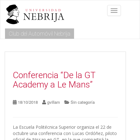
S
k
Toggle navig
i
p
t
Club del Automóvil Nebrija
o
m
a
i
n
c
o
Conferencia “De la GT
n
Academy a Le Mans”
t
e
n
18/10/2018
gvillam
Sin categoría
t
La Escuela Politécnica Superior organiza el 22 de
octubre una conferencia con Lucas Ordóñez, piloto
oficial de Nissan en GT, en la que compartirá la