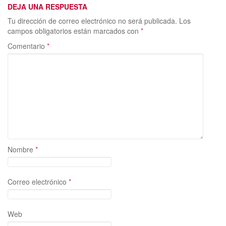
DEJA UNA RESPUESTA
b
d
l
p
Tu dirección de correo electrónico no será publicada.
Los
o
o
ar
campos obligatorios están marcados con
*
o
n
ti
Comentario
*
k
r
Nombre
*
Correo electrónico
*
Web