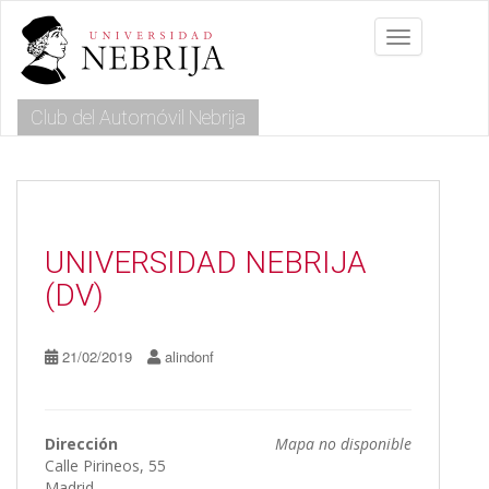
S
k
Toggle navig
i
p
t
Club del Automóvil Nebrija
o
m
a
i
n
c
o
UNIVERSIDAD NEBRIJA
n
(DV)
t
e
n
21/02/2019
alindonf
t
Dirección
Mapa no disponible
Calle Pirineos, 55
Madrid