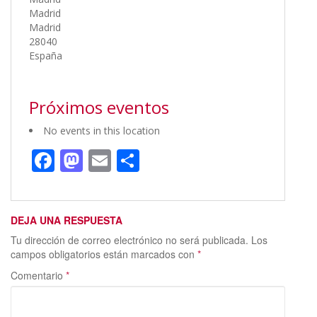
Madrid
Madrid
28040
España
Próximos eventos
No events in this location
F
M
E
C
ac
as
m
o
e
to
ai
m
DEJA UNA RESPUESTA
b
d
l
p
Tu dirección de correo electrónico no será publicada.
Los
o
o
ar
campos obligatorios están marcados con
*
o
n
ti
Comentario
*
k
r