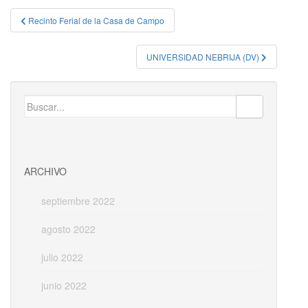
Navegación
Recinto Ferial de la Casa de Campo
de
entradas
UNIVERSIDAD NEBRIJA (DV)
Buscar:
ARCHIVO
septiembre 2022
agosto 2022
julio 2022
junio 2022