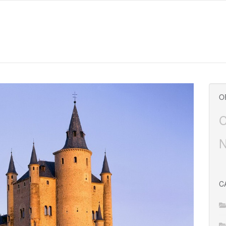
O
C
N
C