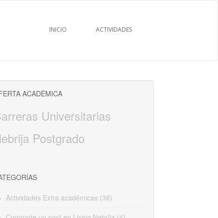
INICIO
ACTIVIDADES
FERTA ACADÉMICA
arreras Universitarias
ebrija Postgrado
ATEGORÍAS
Actividades Extra académicas
(38)
Comparte un post en Living Nebrija
(4)