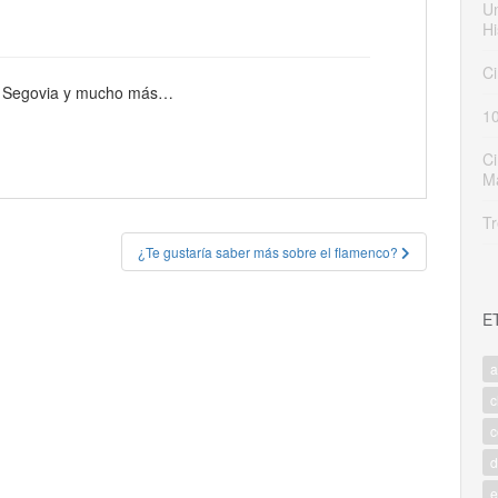
Un
Hi
Ci
 de Segovia y mucho más…
10
Ci
M
Tr
¿Te gustaría saber más sobre el flamenco?
E
a
c
c
d
e