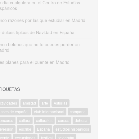
 día cualquiera en el Centro de Estudios
spánicos
nco razones por las que estudiar en Madrid
 dulces típicos de Navidad en España
nco belenes que no te puedes perder en
adrid
es planes para el puente en Madrid
TIQUETAS
ctividades
amistad
arte
Asturias
lases de español
club internacional
comparte
oncurso
cultura
culturales
cursos
dehesa
iversión
escribe
España
estudios hispánicos
vento
excursiones
festival
fotografía