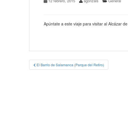
12 febrero, 2015
agonzals
General
Apúntate a este viaje para visitar al Alcázar
Navegación
El Barrio de Salamanca (Parque del Retiro)
de
entradas