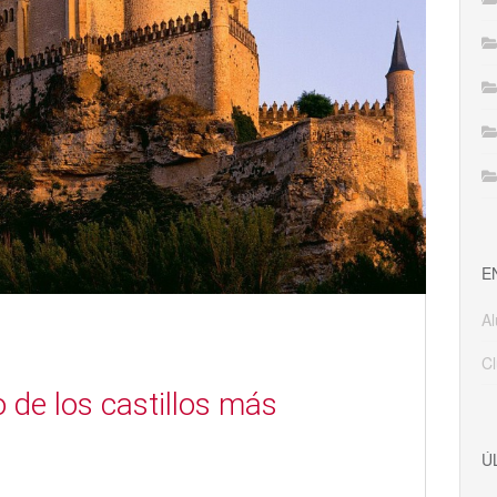
E
A
Cl
 de los castillos más
Ú