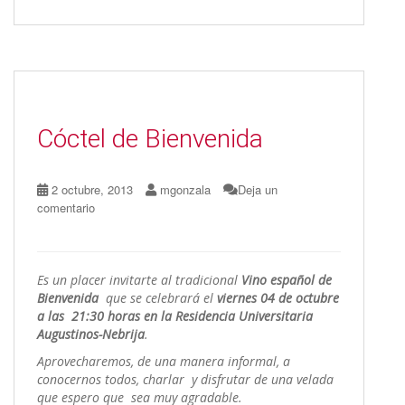
ac
as
m
o
e
to
ai
m
b
d
l
p
o
o
ar
o
n
ti
Cóctel de Bienvenida
k
r
2 octubre, 2013
mgonzala
Deja un
comentario
Es un placer invitarte al tradicional
Vino español de
Bienvenida
que se celebrará el
viernes 04 de octubre
a las 21:30 horas en la Residencia Universitaria
Augustinos-Nebrija
.
Aprovecharemos, de una manera informal, a
conocernos todos, charlar y disfrutar de una velada
que espero que sea muy agradable.