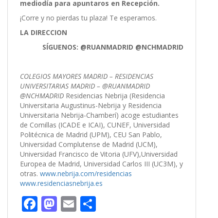
mediodía para apuntaros en Recepción.
¡Corre y no pierdas tu plaza! Te esperamos.
LA DIRECCION
SÍGUENOS: @RUANMADRID @NCHMADRID
COLEGIOS MAYORES MADRID – RESIDENCIAS
UNIVERSITARIAS MADRID – @RUANMADRID
@NCHMADRID
Residencias Nebrija (Residencia
Universitaria Augustinus-Nebrija y Residencia
Universitaria Nebrija-Chamberí) acoge estudiantes
de Comillas (ICADE e ICAI), CUNEF, Universidad
Politécnica de Madrid (UPM), CEU San Pablo,
Universidad Complutense de Madrid (UCM),
Universidad Francisco de Vitoria (UFV),Universidad
Europea de Madrid, Universidad Carlos III (UC3M), y
otras.
www.nebrija.com/residencias
www.residenciasnebrija.es
F
M
E
C