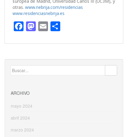
Europea de Madrid, Universidad Carlos III (UC3M), y
otras.
www.nebrija.com/residencias
www.residenciasnebrija.es
F
M
E
C
ac
as
m
o
e
to
ai
m
b
d
l
p
o
o
ar
Buscar:
o
n
ti
k
r
ARCHIVO
mayo 2024
abril 2024
marzo 2024