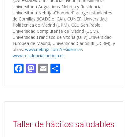
@NCHMADRID
Residencias Nebrija (Residencia
Universitaria Augustinus-Nebrija y Residencia
Universitaria Nebrija-Chamberí) acoge estudiantes
de Comillas (ICADE e ICAI), CUNEF, Universidad
Politécnica de Madrid (UPM), CEU San Pablo,
Universidad Complutense de Madrid (UCM),
Universidad Francisco de Vitoria (UFV),Universidad
Europea de Madrid, Universidad Carlos III (UC3M), y
otras.
www.nebrija.com/residencias
www.residenciasnebrija.es
F
M
E
C
ac
as
m
o
e
to
ai
m
b
d
l
p
o
o
ar
o
n
ti
Taller de hábitos saludables
k
r