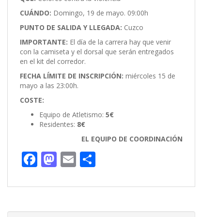
CUÁNDO:
Domingo, 19 de mayo. 09:00h
PUNTO DE SALIDA Y LLEGADA:
Cuzco
IMPORTANTE:
El día de la carrera hay que venir
con la camiseta y el dorsal que serán entregados
en el kit del corredor.
FECHA LÍMITE DE INSCRIPCIÓN:
miércoles 15 de
mayo a las 23:00h.
COSTE:
Equipo de Atletismo:
5€
Residentes:
8€
EL EQUIPO DE COORDINACIÓN
F
M
E
C
ac
as
m
o
e
to
ai
m
b
d
l
p