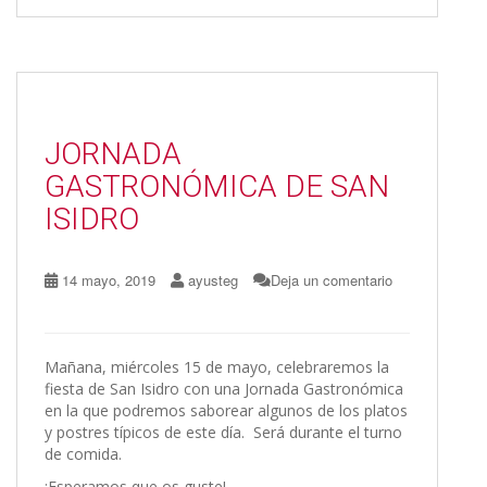
e
to
ai
m
b
d
l
p
o
o
ar
o
n
ti
JORNADA
k
r
GASTRONÓMICA DE SAN
ISIDRO
14 mayo, 2019
ayusteg
Deja un comentario
Mañana, miércoles 15 de mayo, celebraremos la
fiesta de San Isidro con una Jornada Gastronómica
en la que podremos saborear algunos de los platos
y postres típicos de este día. Será durante el turno
de comida.
¡Esperamos que os guste!