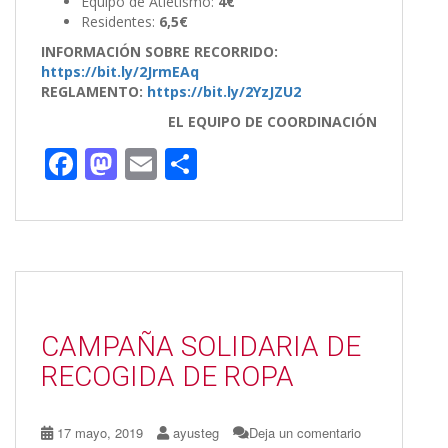
Equipo de Atletismo:
4€
Residentes:
6,5€
INFORMACIÓN SOBRE RECORRIDO:
https://bit.ly/2JrmEAq
REGLAMENTO:
https://bit.ly/2YzJZU2
EL EQUIPO DE COORDINACIÓN
F
M
E
C
ac
as
m
o
e
to
ai
m
b
d
l
p
o
o
ar
o
n
ti
CAMPAÑA SOLIDARIA DE
k
r
RECOGIDA DE ROPA
17 mayo, 2019
ayusteg
Deja un comentario