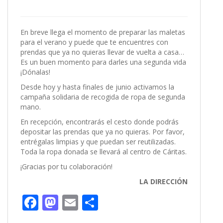
En breve llega el momento de preparar las maletas
para el verano y puede que te encuentres con
prendas que ya no quieras llevar de vuelta a casa…
Es un buen momento para darles una segunda vida
¡Dónalas!
Desde hoy y hasta finales de junio activamos la
campaña solidaria de recogida de ropa de segunda
mano.
En recepción, encontrarás el cesto donde podrás
depositar las prendas que ya no quieras. Por favor,
entrégalas limpias y que puedan ser reutilizadas.
Toda la ropa donada se llevará al centro de Cáritas.
¡Gracias por tu colaboración!
LA DIRECCIÓN
F
M
E
C
ac
as
m
o