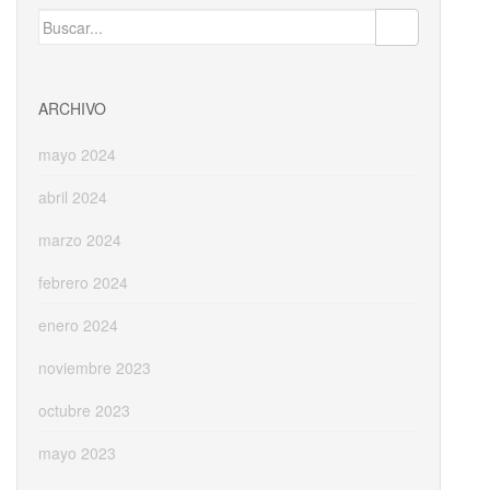
o
o
ar
Buscar:
o
n
ti
k
r
ARCHIVO
mayo 2024
abril 2024
marzo 2024
febrero 2024
enero 2024
noviembre 2023
octubre 2023
mayo 2023