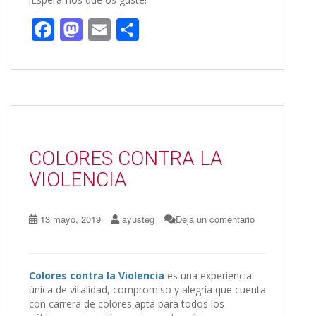
F
M
E
C
ac
as
m
o
e
to
ai
m
b
d
l
p
o
o
ar
o
n
ti
COLORES CONTRA LA
k
r
VIOLENCIA
13 mayo, 2019
ayusteg
Deja un comentario
Colores contra la Violencia
es una experiencia
única de vitalidad, compromiso y alegría que cuenta
con carrera de colores apta para todos los