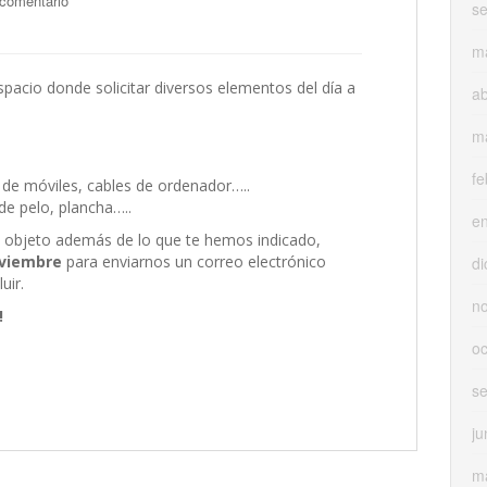
 comentario
s
m
spacio donde solicitar diversos elementos del día a
ab
m
fe
 de móviles, cables de ordenador…..
e pelo, plancha…..
e
ún objeto además de lo que te hemos indicado,
oviembre
para enviarnos un correo electrónico
di
uir.
n
!
oc
s
ju
m