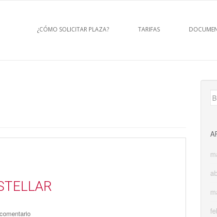
¿CÓMO SOLICITAR PLAZA?
TARIFAS
DOCUMEN
B
A
m
ab
RSTELLAR
m
fe
 comentario