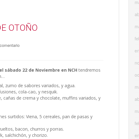
m
ab
DE OTOÑO
m
fe
 comentario
e
n
el sábado 22 de Noviembre en NCH
tendremos
oc
en…
l, zumo de sabores variados, y agua.
m
fusiones, cola-cao, y nesquik.
, cañas de crema y chocolate, muffins variados, y
ab
m
nes surtidos: Viena, 5 cereales, pan de pasas y
fe
eltos, bacon, churros y porras.
, salchichón, y chorizo.
e