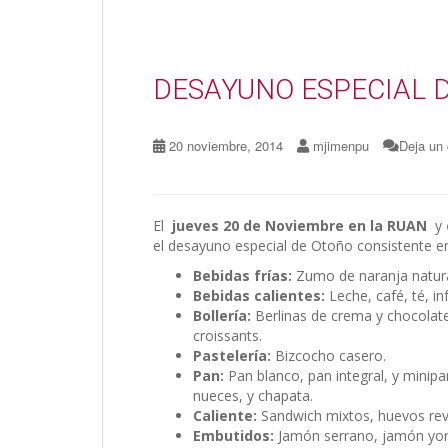
o
n
ti
k
r
DESAYUNO ESPECIAL 
20 noviembre, 2014
mjimenpu
Deja un
El
jueves 20 de Noviembre en la RUAN
y
el desayuno especial de Otoño consistente 
Bebidas frías:
Zumo de naranja natura
Bebidas calientes:
Leche, café, té, in
Bollería:
Berlinas de crema y chocolate
croissants.
Pastelería:
Bizcocho casero.
Pan:
Pan blanco, pan integral, y minipa
nueces, y chapata.
Caliente:
Sandwich mixtos, huevos revu
Embutidos:
Jamón serrano, jamón york