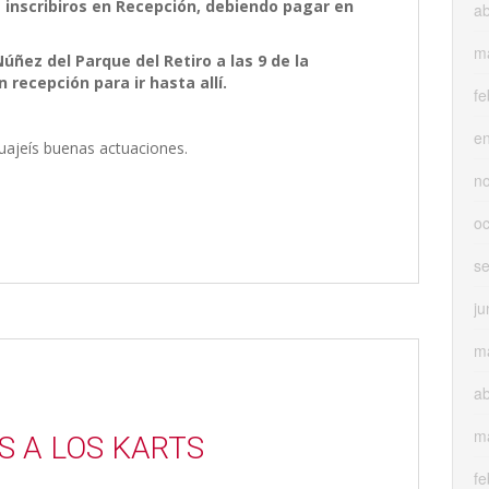
 inscribiros en Recepción, debiendo pagar en
ab
m
úñez del Parque del Retiro a las 9 de la
recepción para ir hasta allí.
fe
e
uajeís buenas actuaciones.
n
oc
s
ju
m
ab
m
S A LOS KARTS
fe