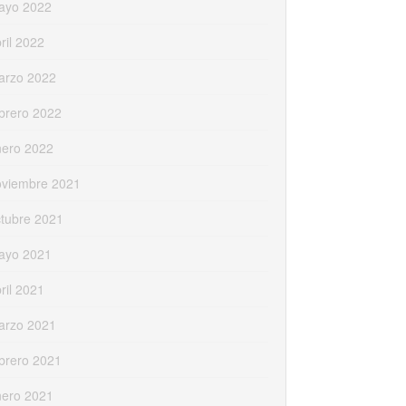
ayo 2022
ril 2022
arzo 2022
brero 2022
nero 2022
oviembre 2021
tubre 2021
ayo 2021
ril 2021
arzo 2021
brero 2021
nero 2021