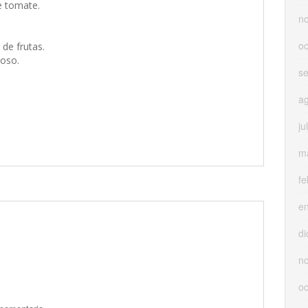
e tomate.
n
oc
de frutas.
oso.
s
a
ju
m
fe
e
di
n
oc