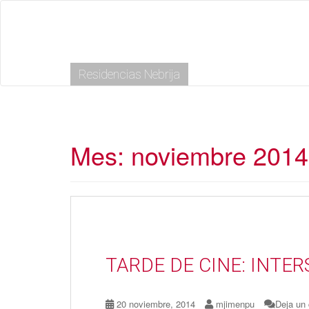
S
k
i
p
t
Residencias Nebrija
o
m
a
i
n
c
Mes:
noviembre 2014
o
n
t
e
n
t
TARDE DE CINE: INTE
20 noviembre, 2014
mjimenpu
Deja un