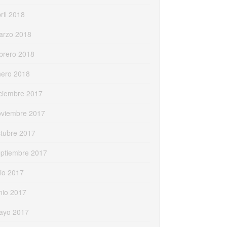
ril 2018
arzo 2018
brero 2018
nero 2018
ciembre 2017
oviembre 2017
tubre 2017
eptiembre 2017
lio 2017
nio 2017
ayo 2017