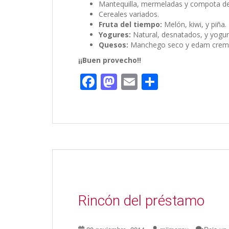
Mantequilla, mermeladas y compota d
Cereales variados.
Fruta del tiempo:
Melón, kiwi, y piña.
Yogures:
Natural, desnatados, y yogur 
Quesos:
Manchego seco y edam crem
¡¡Buen provecho!!
F
M
E
C
ac
as
m
o
e
to
ai
m
b
d
l
p
o
o
ar
o
n
ti
k
r
Rincón del préstamo