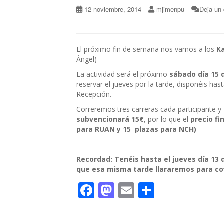
12 noviembre, 2014
mjimenpu
Deja un
El próximo fin de semana nos vamos a los
Ka
Ángel)
La actividad será el próximo
sábado día 15 
reservar el jueves por la tarde, disponéis has
Recepción.
Correremos tres carreras cada participante y
subvencionará 15€
, por lo que el
precio fi
para RUAN y 15 plazas para NCH)
Recordad: Tenéis hasta el jueves día 13
que esa misma tarde llararemos para cof
F
M
E
C
ac
as
m
o
e
to
ai
m