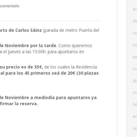
 comentario
e
di
rts de Carlos Sáinz
(parada de metro Puerta del
n
oc
de Noviembre por la tarde
. Como queremos
ta el jueves a las 15:00h. para apuntaros en
s
su precio es de 35€,
de los cuales la Residencia
m
nal para los 45 primeros seá de 20€ (30 plazas
ab
m
 de Noviembre a mediodía para apuntaros ya
irmar la reserva.
fe
e
n