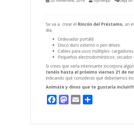
20 noviembre, 2014
mjimenpu
Deja un
Se va a crear el
Rincón del Préstamo
, un e
día:
Ordenador portátil
Disco duro externo o pen drives.
Cables para usos múltiples: cargadores
Pequeños electrodomésticos: secador d
Si crees que sería interesante incorpora alg
tenéis hasta el próximo viernes 21 de n
indicando qué consideras que deberíamos incl
Anímate y dinos que te gustaría incluir!!!
F
M
E
C
ac
as
m
o
e
to
ai
m
b
d
l
p