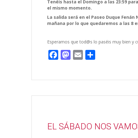
Tenéis hasta el Domingo a las 23:59 para
el mismo momento.
La salida será en el Paseo Duque Fenán N
mañana por lo que quedaremos a las 8 en 
Esperamos que tod@s lo paséis muy bien y c
F
M
E
C
ac
as
m
o
e
to
ai
m
b
d
l
p
o
o
ar
o
n
ti
k
r
EL SÁBADO NOS VAMO