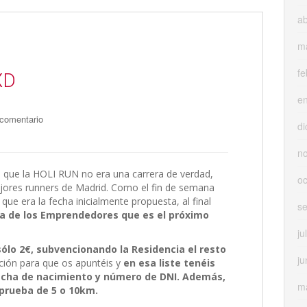
ab
m
fe
XD
e
 comentario
di
n
 que la HOLI RUN no era una carrera de verdad,
oc
jores runners de Madrid. Como el fin de semana
ue era la fecha inicialmente propuesta, al final
s
era de los Emprendedores que es el próximo
ju
sólo 2€, subvencionando la Residencia el resto
ju
epción para que os apuntéis y
en esa liste tenéis
echa de nacimiento y número de DNI. Además,
m
a prueba de 5 o 10km.