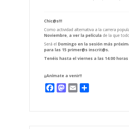
Chic@s!!!
Como actividad alternativa a la carrera popu
Noviembre
,
a ver la película
de la que tod
Será el
Domingo en la sesión más próxima
para las 15 primer@s inscrit@s.
Tenéis hasta el viernes a las 14:00 hora
¡¡Anímate a venir!!
F
M
E
C
ac
as
m
o
e
to
ai
m
b
d
l
p
o
o
ar