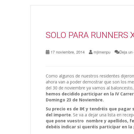
o
o
ar
o
n
ti
k
r
SOLO PARA RUNNERS 
17 noviembre, 2014
mjimenpu
Deja un
Como algunos de nuestros residentes dijeron
ahora van a poder demostrar que son los me
del 30 de noviembre ya vamos al baloncesto, q
hemos decidido participar en la IV Carr
Domingo 23 de Noviembre.
Su precio es de 8€ y tendréis que pagar 
del importe
. Se va a dejar una lista en rec
que pone vuestro nombre y apellidos, f
debéis indicar si queréis participar en l