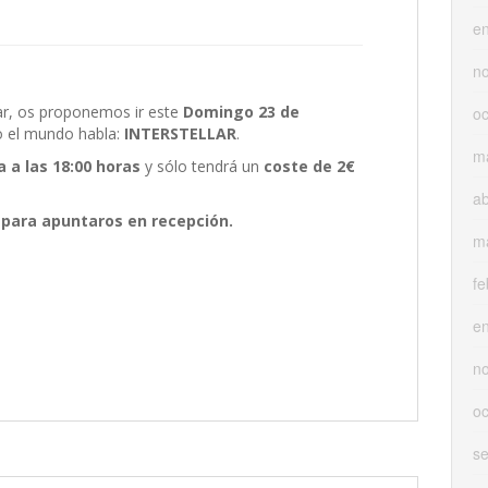
e
n
lar, os proponemos ir este
Domingo 23 de
oc
o el mundo habla:
INTERSTELLAR
.
m
 a las 18:00 horas
y sólo tendrá un
coste de 2€
ab
s para apuntaros en recepción.
m
fe
e
n
oc
s