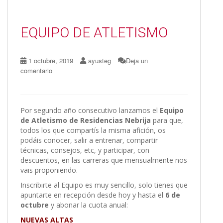
o
o
ar
o
n
ti
EQUIPO DE ATLETISMO
k
r
1 octubre, 2019
ayusteg
Deja un
comentario
Por segundo año consecutivo lanzamos el
Equipo
de Atletismo de Residencias Nebrija
para que,
todos los que compartís la misma afición, os
podáis conocer, salir a entrenar, compartir
técnicas, consejos, etc, y participar, con
descuentos, en las carreras que mensualmente nos
vais proponiendo.
Inscribirte al Equipo es muy sencillo, solo tienes que
apuntarte en recepción desde hoy y hasta el
6 de
octubre
y abonar la cuota anual:
NUEVAS ALTAS