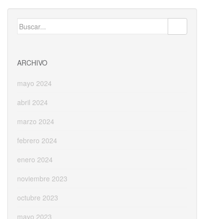
b
d
l
p
o
o
ar
Buscar:
o
n
ti
k
r
ARCHIVO
mayo 2024
abril 2024
marzo 2024
febrero 2024
enero 2024
noviembre 2023
octubre 2023
mayo 2023