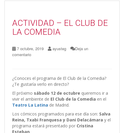
o
o
ar
o
n
ti
ACTIVIDAD – EL CLUB DE
k
r
LA COMEDIA
7 octubre, 2019
ayusteg
Deja un
comentario
¿Conoces el programa de El Club de la Comedia?
¿Te gustaría verlo en directo?
El próximo
sábado 12 de octubre
queremos ir a
vivir el ambiente de
El Club de la Comedia
en el
Teatro La Latina
de Madrid.
Los cómicos programados para ese día son:
Salva
Reina, Txabi Franquesa y Dani Delacámara
y el
programa estará presentado por
Cristina
Esteban
.