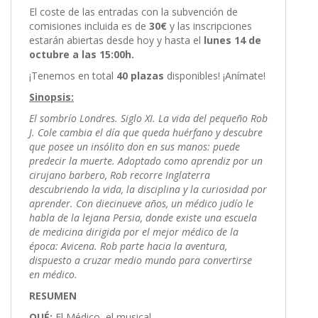
El coste de las entradas con la subvención de
comisiones incluida es de
30€
y las inscripciones
estarán abiertas desde hoy y hasta el
lunes 14 de
octubre a las 15:00h.
¡Tenemos en total
40 plazas
disponibles! ¡Anímate!
Sinopsis:
El sombrío Londres. Siglo XI. La vida del pequeño Rob
J. Cole cambia el día que queda huérfano y descubre
que posee un insólito don en sus manos: puede
predecir la muerte. Adoptado como aprendiz por un
cirujano barbero, Rob recorre Inglaterra
descubriendo la vida, la disciplina y la curiosidad por
aprender. Con diecinueve años, un
médico
judío le
habla de la lejana Persia, donde existe una escuela
de medicina dirigida por el mejor
médico
de la
época: Avicena. Rob parte hacia la aventura,
dispuesto a cruzar medio mundo para convertirse
en
médico
.
RESUMEN
QUÉ:
El
Médico
, el musical.