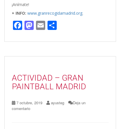
¡Anímate!
+ INFO:
www.granrecogidamadrid.org
.
F
M
E
C
ac
as
m
o
e
to
ai
m
b
d
l
p
o
o
ar
o
n
ti
ACTIVIDAD – GRAN
k
r
PAINTBALL MADRID
7 octubre, 2019
ayusteg
Deja un
comentario