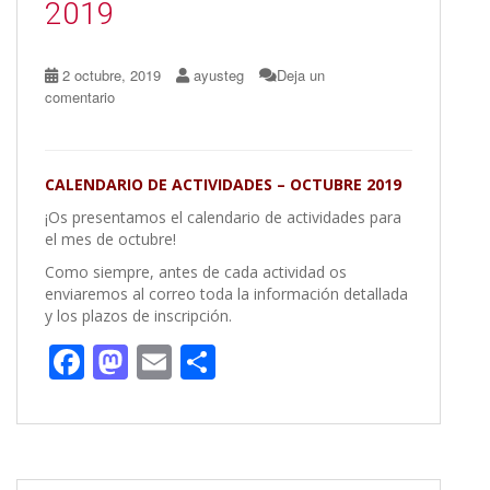
2019
2 octubre, 2019
ayusteg
Deja un
comentario
CALENDARIO DE ACTIVIDADES – OCTUBRE 2019
¡Os presentamos el calendario de actividades para
el mes de octubre!
Como siempre, antes de cada actividad os
enviaremos al correo toda la información detallada
y los plazos de inscripción.
F
M
E
C
ac
as
m
o
e
to
ai
m
b
d
l
p