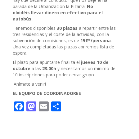
hay que decirle al conductor que nos deje en la
parada de la Urbanización la Pizarra.
No
olvidéis llevar dinero en efectivo para el
autobús.
Tenemos disponibles
30 plazas
a repartir entre las
tres residencias y el coste de la actividad, con la
subvención de comisiones, es de
15€*/persona
.
Una vez completadas las plazas abriremos lista de
espera.
El plazo para apuntarse finaliza el
jueves 10 de
octubre
a las
23:00h
y necesitamos un mínimo de
10 inscripciones para poder cerrar grupo.
¡Anímate a venir!
EL EQUIPO DE COORDINADORES
F
M
E
C
ac
as
m
o
e
to
ai
m
b
d
l
p