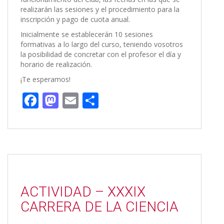
realizarán las sesiones y el procedimiento para la
inscripción y pago de cuota anual.
Inicialmente se establecerán 10 sesiones
formativas a lo largo del curso, teniendo vosotros
la posibilidad de concretar con el profesor el día y
horario de realización.
¡Te esperamos!
F
M
E
C
ac
as
m
o
e
to
ai
m
b
d
l
p
o
o
ar
o
n
ti
ACTIVIDAD – XXXIX
k
r
CARRERA DE LA CIENCIA