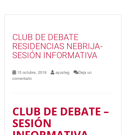
e
to
ai
m
b
d
l
p
o
o
ar
o
n
ti
CLUB DE DEBATE
k
r
RESIDENCIAS NEBRIJA-
SESIÓN INFORMATIVA
15 octubre, 2019
ayusteg
Deja un
comentario
CLUB DE DEBATE –
SESIÓN
INFORMATIVA