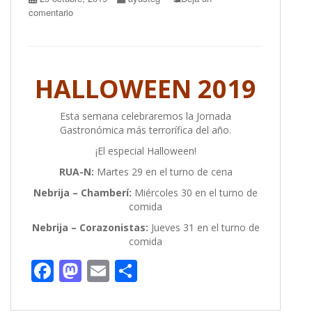
comentario
HALLOWEEN 2019
Esta semana celebraremos la Jornada
Gastronómica más terrorífica del año.
¡El especial Halloween!
RUA-N:
Martes 29 en el turno de cena
Nebrija – Chamberí:
Miércoles 30 en el turno de
comida
Nebrija – Corazonistas:
Jueves 31 en el turno de
comida
F
M
E
C
ac
as
m
o