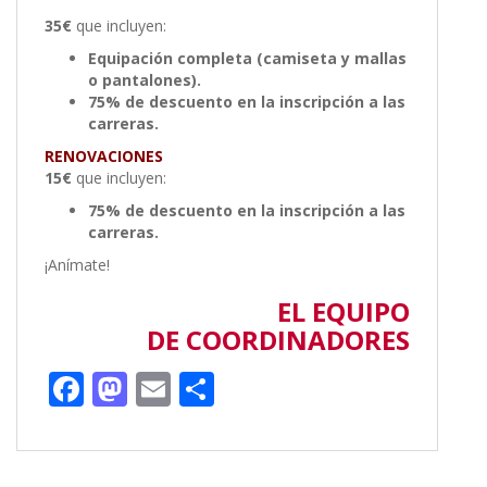
35€
que incluyen:
Equipación completa (camiseta y mallas
o pantalones).
75% de descuento en la inscripción a las
carreras.
RENOVACIONES
15€
que incluyen:
75% de descuento en la inscripción a las
carreras.
¡Anímate!
EL EQUIPO
DE COORDINADORES
F
M
E
C
ac
as
m
o
e
to
ai
m