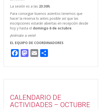
La sesión es a las
23:30h
.
Para conseguir buenos asientos tenemos que
hacer la reserva lo antes posible así que las
inscripciones estarán abiertas en recepción desde
hoy y hasta el
domingo 6 de octubre
.
¡Anímate a venir!
EL EQUIPO DE COORDINADORES
F
M
E
C
ac
as
m
o
e
to
ai
m
b
d
l
p
o
o
ar
o
n
ti
CALENDARIO DE
k
r
ACTIVIDADES – OCTUBRE