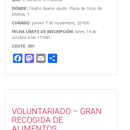
DÓNDE:
Teatro Nuevo Apolo. Plaza de Tirso de
Molina, 1
CUÁNDO:
Jueves 7 de noviembre, 20:00h
FECHA LÍMITE DE INSCRIPCIÓN:
lunes 14 de
octubre a las 15:00h.
COSTE: 30
€
F
M
E
C
ac
as
m
o
e
to
ai
m
b
d
l
p
o
o
ar
o
n
ti
VOLUNTARIADO – GRAN
k
r
RECOGIDA DE
ALIMENTOS