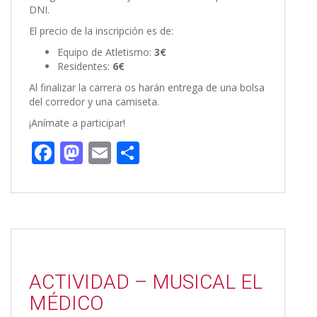
DNI.
El precio de la inscripción es de:
Equipo de Atletismo:
3€
Residentes:
6€
Al finalizar la carrera os harán entrega de una bolsa
del corredor y una camiseta.
¡Anímate a participar!
F
M
E
C
ac
as
m
o
e
to
ai
m
b
d
l
p
o
o
ar
o
n
ti
ACTIVIDAD – MUSICAL EL
k
r
MÉDICO