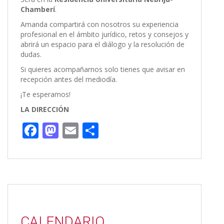
Chamberí
.
Amanda compartirá con nosotros su experiencia
profesional en el ámbito jurídico, retos y consejos y
abrirá un espacio para el diálogo y la resolución de
dudas.
Si quieres acompañarnos solo tienes que avisar en
recepción antes del mediodía.
¡Te esperamos!
LA DIRECCIÓN
F
M
E
C
ac
as
m
o
e
to
ai
m
b
d
l
p
o
o
ar
o
n
ti
CALENDARIO