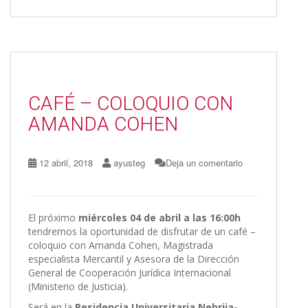
e
to
ai
m
b
d
l
p
o
o
ar
o
n
ti
CAFÉ – COLOQUIO CON
k
r
AMANDA COHEN
12 abril, 2018
ayusteg
Deja un comentario
El próximo
miércoles 04 de abril a las 16:00h
tendremos la oportunidad de disfrutar de un café –
coloquio con Amanda Cohen, Magistrada
especialista Mercantil y Asesora de la Dirección
General de Cooperación Jurídica Internacional
(Ministerio de Justicia).
Será en la
Residencia Universitaria Nebrija-