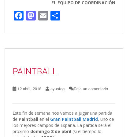
EL EQUIPO DE COORDINACIÓN
F
M
E
C
ac
as
m
o
e
to
ai
m
b
d
l
p
o
o
ar
o
n
ti
PAINTBALL
k
r
12 abril, 2018
ayusteg
Deja un comentario
Este fin de semana nos vamos a jugar una partida
de
Paintball
en el
Gran Paintball Madrid
, uno de
los mejores campos de España. La partida será el
próximo
domingo 8 de abril
(si el tiempo lo