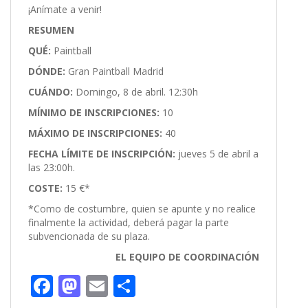
¡Anímate a venir!
RESUMEN
QUÉ:
Paintball
DÓNDE:
Gran Paintball Madrid
CUÁNDO:
Domingo, 8 de abril. 12:30h
MÍNIMO DE INSCRIPCIONES:
10
MÁXIMO DE INSCRIPCIONES:
40
FECHA LÍMITE DE INSCRIPCIÓN:
jueves 5 de abril a
las 23:00h.
COSTE:
15 €*
*Como de costumbre, quien se apunte y no realice
finalmente la actividad, deberá pagar la parte
subvencionada de su plaza.
EL EQUIPO DE COORDINACIÓN
F
M
E
C
ac
as
m
o