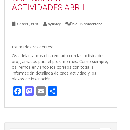
k
r
ACTIVIDADES ABRIL
12 abril, 2018
ayusteg
Deja un comentario
Estimados residentes:
Os adelantamos el calendario con las actividades
programadas para el próximo mes. Como siempre,
os iremos enviando los correos con toda la
información detallada de cada actividad y los
plazos de inscripción.
F
M
E
C
ac
as
m
o
e
to
ai
m
b
d
l
p
o
o
ar