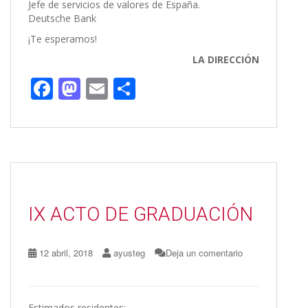
Jefe de servicios de valores de España.
Deutsche Bank
¡Te esperamos!
LA DIRECCIÓN
F
M
E
C
ac
as
m
o
e
to
ai
m
b
d
l
p
o
o
ar
o
n
ti
IX ACTO DE GRADUACIÓN
k
r
12 abril, 2018
ayusteg
Deja un comentario
Estimados residentes: