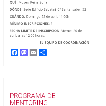
QUÉ:
Museo Reina Sofía
DÓNDE:
Sede Edificio Sabatini. C/ Santa Isabel, 52
CUÁNDO:
Domingo 22 de abril. 11:00h
MÍNIMO INSCRIPCIONES:
6
FECHA LÍMITE DE INSCRIPCIÓN:
Viernes 20 de
abril, a las 12:00 horas.
EL EQUIPO DE COORDINACIÓN
F
M
E
C
ac
as
m
o
e
to
ai
m
b
d
l
p
o
o
ar
o
n
ti
PROGRAMA DE
k
r
MENTORING