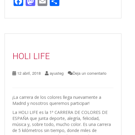
F
M
E
C
ac
as
m
o
e
to
ai
m
b
d
l
p
o
o
ar
o
n
ti
HOLI LIFE
k
r
12 abril, 2018
ayusteg
Deja un comentario
¡La carrera de los colores llega nuevamente a
Madrid y nosotros queremos participar!
La HOLI LIFE es la 1ª CARRERA DE COLORES DE
ESPAÑA que junta deporte, alegría, felicidad,
música y, sobre todo, mucho color. Es una carrera
de 5 kilómetros sin tiempo, donde miles de