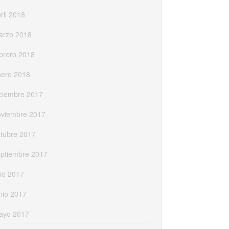
ril 2018
arzo 2018
brero 2018
nero 2018
ciembre 2017
oviembre 2017
tubre 2017
eptiembre 2017
lio 2017
nio 2017
ayo 2017