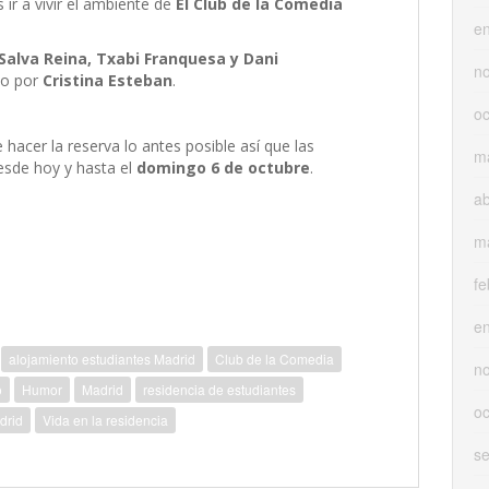
ir a vivir el ambiente de
El Club de la Comedia
e
Salva Reina, Txabi Franquesa y Dani
n
do por
Cristina Esteban
.
oc
acer la reserva lo antes posible así que las
m
desde hoy y hasta el
domingo 6 de octubre
.
ab
m
fe
e
alojamiento estudiantes Madrid
Club de la Comedia
n
o
Humor
Madrid
residencia de estudiantes
oc
drid
Vida en la residencia
s