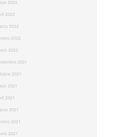
ayo 2022
ril 2022
arzo 2022
brero 2022
nero 2022
oviembre 2021
tubre 2021
ayo 2021
ril 2021
arzo 2021
brero 2021
nero 2021