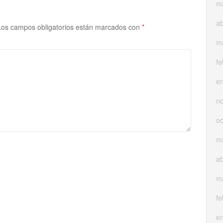
m
ab
Los campos obligatorios están marcados con
*
m
fe
e
n
oc
m
ab
m
fe
e