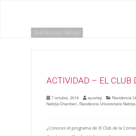
S
k
i
p
t
Residencias Nebrija
o
m
a
i
n
c
o
n
ACTIVIDAD – EL CLUB
t
e
n
7 octubre, 2019
ayusteg
Residencia Un
t
,
Nebrija-Chamberí
Residencia Universitaria Nebrij
¿Conoces el programa de El Club de la Comedi