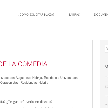
¿CÓMO SOLICITAR PLAZA?
TARIFAS
DOCUMEN
B
 DE LA COMEDIA
A
m
,
iversitaria Augustinus-Nebrija
Residencia Universitaria
,
a-Corazonistas
Residencias Nebrija
ab
m
a? ¿Te gustaría verlo en directo?
fe