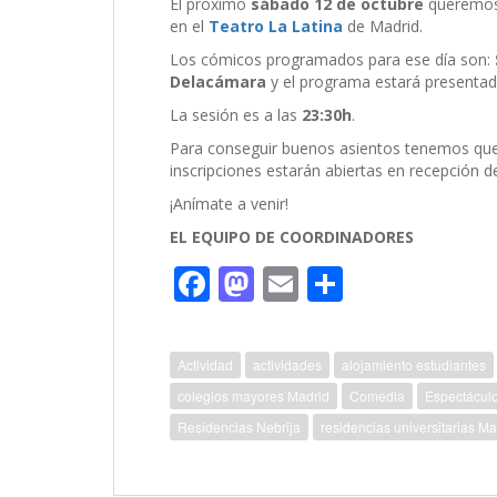
El próximo
sábado 12 de octubre
queremos 
en el
Teatro La Latina
de Madrid.
Los cómicos programados para ese día son:
Delacámara
y el programa estará presenta
La sesión es a las
23:30h
.
Para conseguir buenos asientos tenemos que h
inscripciones estarán abiertas en recepción 
¡Anímate a venir!
EL EQUIPO DE COORDINADORES
F
M
E
C
ac
as
m
o
e
to
ai
m
Actividad
actividades
alojamiento estudiantes
b
d
l
p
colegios mayores Madrid
Comedia
Espectácul
o
o
ar
Residencias Nebrija
residencias universitarias Ma
o
n
ti
k
r