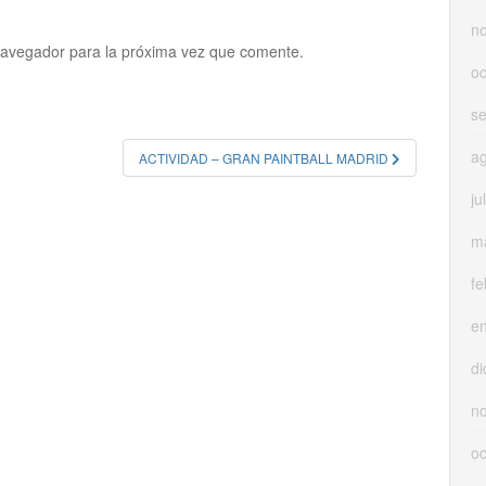
n
navegador para la próxima vez que comente.
oc
s
a
ACTIVIDAD – GRAN PAINTBALL MADRID
ju
m
fe
e
di
n
oc