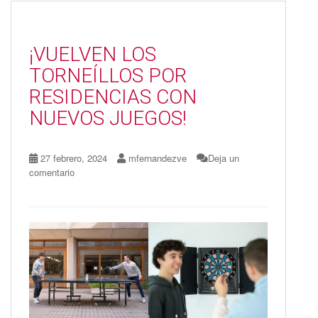
o
o
ar
o
n
ti
¡VUELVEN LOS
k
r
TORNEÍLLOS POR
RESIDENCIAS CON
NUEVOS JUEGOS!
27 febrero, 2024
mfernandezve
Deja un
comentario