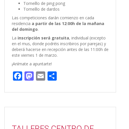
Torneíllo de ping pong
Torneíllo de dardos
Las competiciones darán comienzo en cada
residencia
a partir de las 12:00h de la mañana
del domingo
.
La
inscripción será gratuita
, individual (excepto
en el mus, donde podréis inscribiros por parejas) y
deberá hacerse en recepción antes de las 11:00h de
este viernes 1 de marzo.
¡Anímate a apuntarte!
F
M
E
C
ac
as
m
o
e
to
ai
m
b
d
l
p
o
o
ar
o
n
ti
TALLERES CENTRO DE