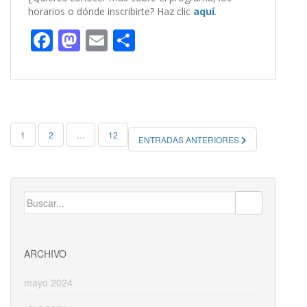
horarios o dónde inscribirte? Haz clic
aquí
.
F
M
E
C
ac
as
m
o
e
to
ai
m
b
d
l
p
o
o
ar
NAVEGACIÓN
1
2
…
12
ENTRADAS ANTERIORES
o
n
ti
DE
k
r
ENTRADAS
Buscar:
ARCHIVO
mayo 2024