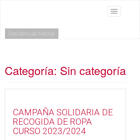
S
k
Toggle navig
i
p
t
Residencias Nebrija
o
m
a
i
n
c
Categoría:
Sin categoría
o
n
t
e
n
t
CAMPAÑA SOLIDARIA DE
RECOGIDA DE ROPA
CURSO 2023/2024