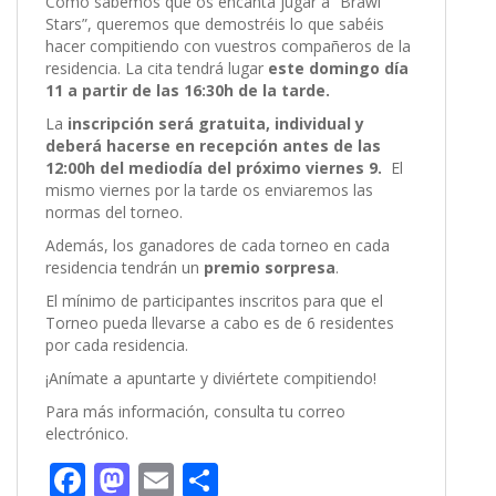
Como sabemos que os encanta jugar a “Brawl
Stars”, queremos que demostréis lo que sabéis
hacer compitiendo con vuestros compañeros de la
residencia. La cita tendrá lugar
este domingo día
11 a partir de las 16:30h de la tarde.
La
inscripción será gratuita, individual y
deberá hacerse en recepción antes de las
12:00h del mediodía del próximo viernes 9.
El
mismo viernes por la tarde os enviaremos las
normas del torneo.
Además, los ganadores de cada torneo en cada
residencia tendrán un
premio sorpresa
.
El mínimo de participantes inscritos para que el
Torneo pueda llevarse a cabo es de 6 residentes
por cada residencia.
¡Anímate a apuntarte y diviértete compitiendo!
Para más información, consulta tu correo
electrónico.
F
M
E
C