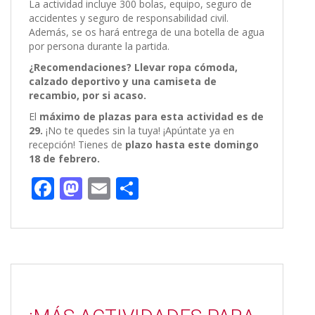
La actividad incluye 300 bolas, equipo, seguro de
accidentes y seguro de responsabilidad civil.
Además, se os hará entrega de una botella de agua
por persona durante la partida.
¿Recomendaciones? Llevar ropa cómoda,
calzado deportivo y una camiseta de
recambio, por si acaso.
El
máximo de plazas para esta actividad es de
29.
¡No te quedes sin la tuya! ¡Apúntate ya en
recepción! Tienes de
plazo hasta este domingo
18 de febrero.
F
M
E
C
ac
as
m
o
e
to
ai
m
b
d
l
p
o
o
ar
o
n
ti