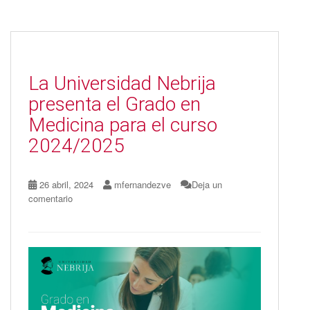
e
to
ai
m
b
d
l
p
o
o
ar
o
n
ti
La Universidad Nebrija
k
r
presenta el Grado en
Medicina para el curso
2024/2025
26 abril, 2024
mfernandezve
Deja un
comentario