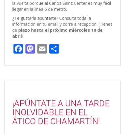
la vuelta porque al Carlos Sainz Center es muy fácil
llegar en la línea 6 de metro.
¿Te gustaría apuntarte? Consulta toda la
información en tu email y corre a recepción. ¡Tienes
de
plazo hasta el próximo miércoles 10 de
abril
!
F
M
E
C
ac
as
m
o
e
to
ai
m
b
d
l
p
o
o
ar
o
n
ti
¡APÚNTATE A UNA TARDE
k
r
INOLVIDABLE EN EL
ÁTICO DE CHAMARTÍN!