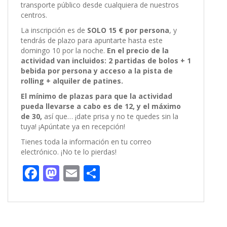
transporte público desde cualquiera de nuestros
centros.
La inscripción es de
SOLO 15 € por persona
, y
tendrás de plazo para apuntarte hasta este
domingo 10 por la noche.
En el precio de la
actividad van incluidos: 2 partidas de bolos + 1
bebida por persona y acceso a la pista de
rolling + alquiler de patines.
El mínimo de plazas para que la actividad
pueda llevarse a cabo es de 12, y el máximo
de 30,
así que… ¡date prisa y no te quedes sin la
tuya! ¡Apúntate ya en recepción!
Tienes toda la información en tu correo
electrónico. ¡No te lo pierdas!
F
M
E
C
ac
as
m
o
e
to
ai
m
b
d
l
p