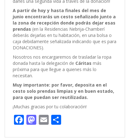
darles una segunda vida a través de la donación!
A partir de hoy y hasta finales del mes de
junio encontrarás un cesto señalizado junto a
la zona de recepción donde podrás dejar esas
prendas
(en la Residencias Nebrija-Chamberí
deberás dejarlas en tu habitación, en una bolsa o
caja debidamente señalizada indicando que es para
DONACIONES).
Nosotros nos encargaremos de trasladar la ropa
donada hasta la delegación de
Cáritas
más
próxima para que llegue a quienes más lo
necesitan.
Muy importante: por favor, deposita en el
cesto solo prendas limpias y en buen estado,
para que puedan ser reutilizadas.
¡Muchas gracias por tu colaboración!
F
M
E
C
ac
as
m
o