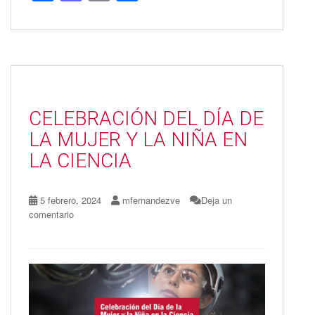
ac
as
m
o
e
to
ai
m
b
d
l
p
o
o
ar
o
n
ti
CELEBRACIÓN DEL DÍA DE
k
r
LA MUJER Y LA NIÑA EN
LA CIENCIA
5 febrero, 2024
mfernandezve
Deja un
comentario