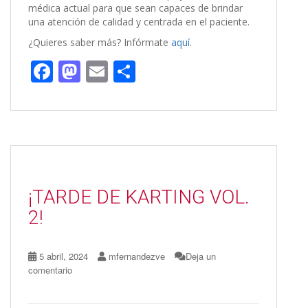
médica actual para que sean capaces de brindar
una atención de calidad y centrada en el paciente.
¿Quieres saber más? Infórmate
aquí
.
F
M
E
C
ac
as
m
o
e
to
ai
m
b
d
l
p
o
o
ar
o
n
ti
¡TARDE DE KARTING VOL.
k
r
2!
5 abril, 2024
mfernandezve
Deja un
comentario