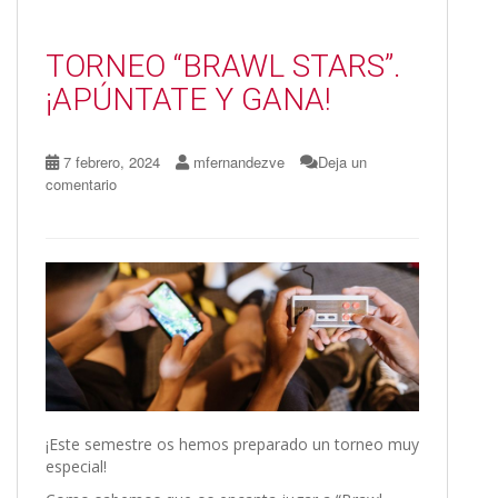
o
o
ar
o
n
ti
TORNEO “BRAWL STARS”.
k
r
¡APÚNTATE Y GANA!
7 febrero, 2024
mfernandezve
Deja un
comentario
¡Este semestre os hemos preparado un torneo muy
especial!