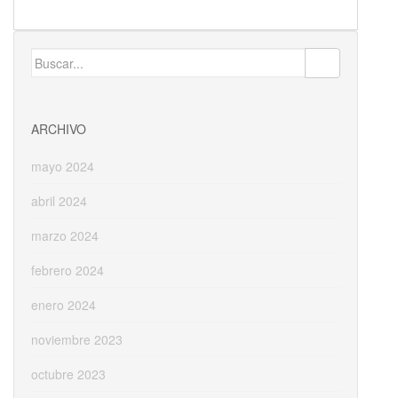
ac
as
m
o
e
to
ai
m
b
d
l
p
Buscar:
o
o
ar
o
n
ti
ARCHIVO
k
r
mayo 2024
abril 2024
marzo 2024
febrero 2024
enero 2024
noviembre 2023
octubre 2023