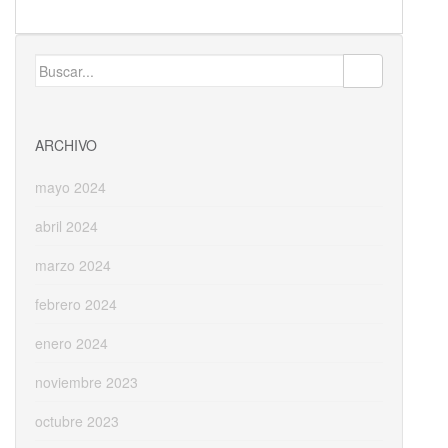
ac
as
m
o
e
to
ai
m
b
d
l
p
Buscar:
o
o
ar
o
n
ti
ARCHIVO
k
r
mayo 2024
abril 2024
marzo 2024
febrero 2024
enero 2024
noviembre 2023
octubre 2023