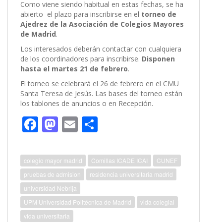
Como viene siendo habitual en estas fechas, se ha
abierto el plazo para inscribirse en el
torneo de
Ajedrez de la Asociación de Colegios Mayores
de Madrid
.
Los interesados deberán contactar con cualquiera
de los coordinadores para inscribirse.
Disponen
hasta el martes 21 de febrero
.
El torneo se celebrará el 26 de febrero en el CMU
Santa Teresa de Jesús. Las bases del torneo están
los tablones de anuncios o en Recepción.
F
M
E
C
ac
as
m
o
e
to
ai
m
colegio mayor madrid
Comillas ICADE ICAI
CUNEF
b
d
l
p
pruebas de admision
residencia universitaria madrid
o
o
ar
universidad Nebrija
o
n
ti
UPM Universidad Politécnica de Madrid
vida colegial
k
r
vida universitaria