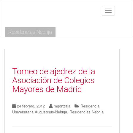
S
k
Toggle navig
i
p
t
Residencias Nebrija
o
m
a
i
n
c
o
Torneo de ajedrez de la
n
Asociación de Colegios
t
e
Mayores de Madrid
n
t
24 febrero, 2012
mgonzala
Residencia
,
Universitaria Augustinus-Nebrija
Residencias Nebrija