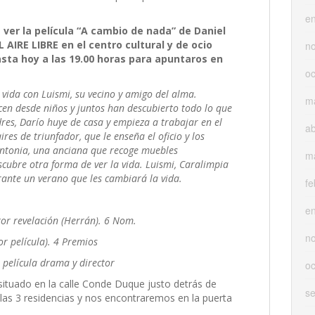
e
er la película “A cambio de nada” de Daniel
IRE LIBRE en el centro cultural y de ocio
n
sta hoy a las 19.00 horas para apuntaros en
oc
a vida con
Luismi
, su vecino y amigo del alma.
m
en desde niños y juntos han descubierto todo lo que
dres, Darío huye de casa y empieza a trabajar en el
ab
ires de triunfador, que le enseña el oficio y los
Antonia, una anciana que recoge muebles
m
scubre otra forma de ver la vida.
Luismi
,
Caralimpia
rante un verano que les cambiará la vida.
fe
e
tor revelación (Herrán). 6
Nom
.
n
or película). 4 Premios
 película drama y director
oc
situado en la calle Conde Duque justo detrás de
s
 las 3 residencias y nos encontraremos en la puerta