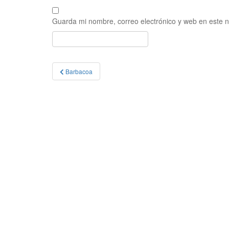
Guarda mi nombre, correo electrónico y web en este 
Navegación
Barbacoa
de
entradas