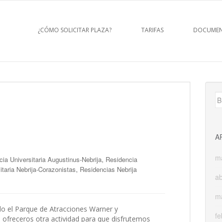
¿CÓMO SOLICITAR PLAZA?
TARIFAS
DOCUMEN
B
A
m
,
ia Universitaria Augustinus-Nebrija
Residencia
,
itaria Nebrija-Corazonistas
Residencias Nebrija
ab
m
o el Parque de Atracciones Warner y
fe
ofreceros otra actividad para que disfrutemos