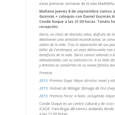
estas primeras semanas de la vida Madrileña.
Mañana jueves 8 de septiembre vamos a v
Guzmán + coloquio con Daniel Guzmán AL A
Conde Duque a las 21:30 horas. Tenéis ha
recepción.
Darío, un chico de dieciséis años, disfruta de l
Mantienen una amistad incondicional, se conoc
saben de la vida. Tras la separación de sus pa
taller de
Caralimpia
, un viejo delincuente con a
beneficios de la vida. Darío conoce además a 
abandonados con su
motocarrro
. A su lado de
y Antonia se convierten en su nueva familia du
Premios
2015
: Premios Goya: Mejor director novel y ac
2015
: Festival de Málaga: Biznaga de Oro (mej
2015
: Premios Feroz: 4
Nom
. incluyendo mejor
Conde Duque es un centro cultural y de ocio 
ICADE. Para llegar allí iremos andando desde
a las 21:00 horas.