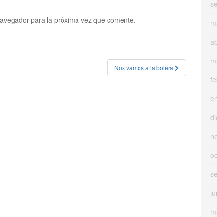
s
navegador para la próxima vez que comente.
m
ab
m
Nos vamos a la bolera
fe
e
di
n
oc
s
ju
m