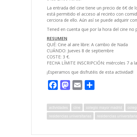
La entrada del cine tiene un precio de 6€ de 
está permitido el acceso al recinto con comi
cerciora de ello. Aún así se puede adquirir co
Tened en cuenta que por la hora del cine no 
RESUMEN
QUÉ: Cine al aire libre: A cambio de Nada
CUÁNDO: Jueves 8 de septiembre
COSTE: 3 €.
FECHA LÍMITE INSCRIPCIÓN: miércoles 7 a la
¡Esperamos que disfrutéis de esta actividad!
F
M
E
C
ac
as
m
o
e
to
ai
m
actividades
cine
colegio mayor madrid
coleg
b
d
l
p
residencias universitarias
residencias universitari
o
o
ar
o
n
ti