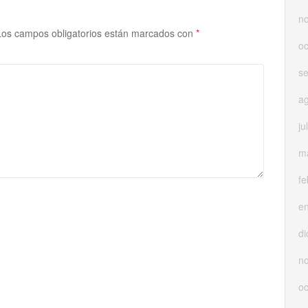
n
Los campos obligatorios están marcados con
*
oc
s
a
ju
m
fe
e
di
n
oc