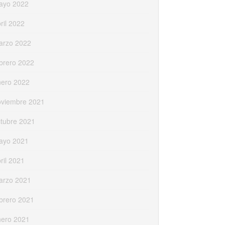
ayo 2022
ril 2022
arzo 2022
brero 2022
nero 2022
oviembre 2021
tubre 2021
ayo 2021
ril 2021
arzo 2021
brero 2021
nero 2021