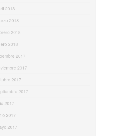
ril 2018
arzo 2018
brero 2018
nero 2018
ciembre 2017
oviembre 2017
tubre 2017
eptiembre 2017
lio 2017
nio 2017
ayo 2017