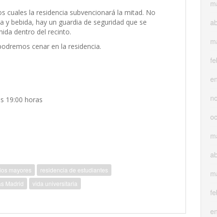
m
los cuales la residencia subvencionará la mitad. No
da y bebida, hay un guardia de seguridad que se
ab
mida dentro del recinto.
m
podremos cenar en la residencia.
fe
e
n
s 19:00 horas
oc
m
ab
ios mayores
residencia de estudiantes
m
as Madrid
vida universitaria
fe
e