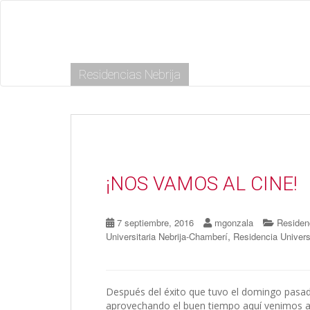
S
k
i
p
t
Residencias Nebrija
o
m
a
i
n
c
o
n
¡NOS VAMOS AL CINE!
t
e
n
7 septiembre, 2016
mgonzala
Residenc
t
,
Universitaria Nebrija-Chamberí
Residencia Univers
Después del éxito que tuvo el domingo pasad
aprovechando el buen tiempo aquí venimos a 