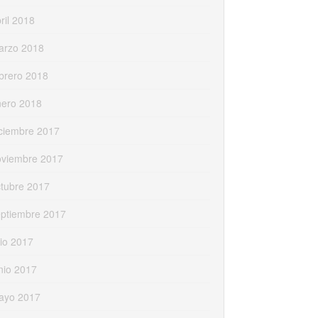
ril 2018
arzo 2018
brero 2018
nero 2018
ciembre 2017
oviembre 2017
tubre 2017
eptiembre 2017
lio 2017
nio 2017
ayo 2017