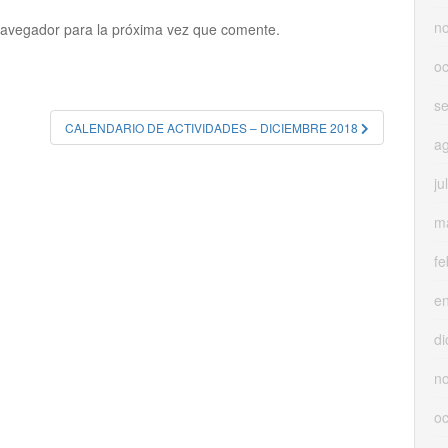
n
navegador para la próxima vez que comente.
oc
s
CALENDARIO DE ACTIVIDADES – DICIEMBRE 2018
a
ju
m
fe
e
di
n
oc