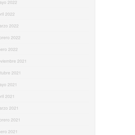
ayo 2022
ril 2022
arzo 2022
brero 2022
nero 2022
oviembre 2021
tubre 2021
ayo 2021
ril 2021
arzo 2021
brero 2021
nero 2021