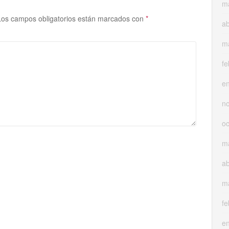
m
Los campos obligatorios están marcados con
*
ab
m
fe
e
n
oc
m
ab
m
fe
e