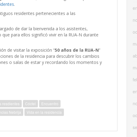
identes
.
e
ntiguos residentes pertenecientes a las
n
argado de dar la bienvenida a los asistentes,
oc
 que para ellos significó vivir en la RUA-N durante
m
ón de visitar la exposición “
50 años de la RUA-N
”
ab
laciones de la residencia para descubrir los cambios
ones o salas de estar y recordando los momentos y
m
fe
e
n
s resdientes
Cóctel
Encuentro
cias Nebrija
Vida en la residencia
oc
s