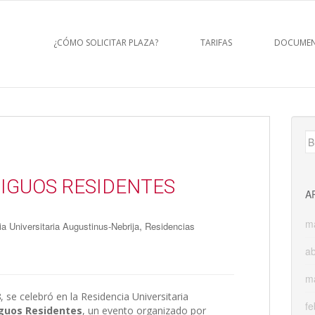
¿CÓMO SOLICITAR PLAZA?
TARIFAS
DOCUMEN
B
TIGUOS RESIDENTES
A
m
,
a Universitaria Augustinus-Nebrija
Residencias
ab
m
8
, se celebró en la Residencia Universitaria
fe
iguos Residentes
, un evento organizado por