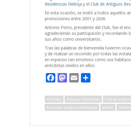
Residencias Nebrija
y el
Club de Antiguos Res
En esta ocasión, se invitó a todos aquellos a
promociones entre 2001 y 2006.
Antonio Porro, presidente del Club, fue el enc
agradeciendo su participación y recordando lo
sus años como universitarios.
Tras las palabras de bienvenida tuvieron ocasi
y de realizar un recorrido por todas las insta
en espacios tan emotivos como sus habitaci
anécdotas vividos en ellos.
F
M
E
C
ac
as
m
o
e
to
ai
m
Actividad
Antiguos Residentes
Club de antiguo
b
d
l
p
Encuentro Antiguos Residentes
Madrid
Residen
o
o
ar
o
n
ti