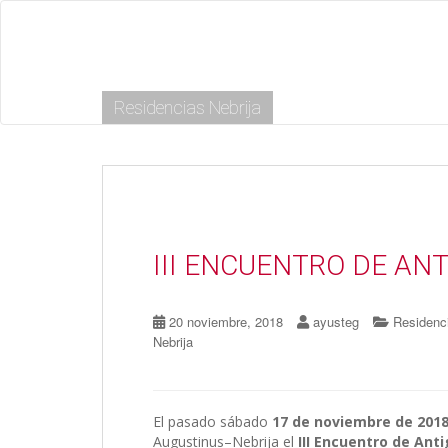
S
k
i
p
t
Residencias Nebrija
o
m
a
i
n
c
o
n
III ENCUENTRO DE AN
t
e
n
20 noviembre, 2018
ayusteg
Residenci
t
Nebrija
El pasado sábado
17 de noviembre de 201
Augustinus–Nebrija el
III Encuentro de Ant