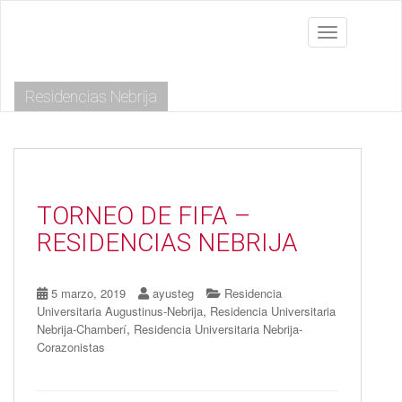
S
k
Toggle navig
i
p
t
Residencias Nebrija
o
m
a
i
n
c
o
TORNEO DE FIFA –
n
RESIDENCIAS NEBRIJA
t
e
n
5 marzo, 2019
ayusteg
Residencia
t
,
Universitaria Augustinus-Nebrija
Residencia Universitaria
,
Nebrija-Chamberí
Residencia Universitaria Nebrija-
Corazonistas