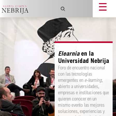
☰
Elearnia
en la
Universidad Nebrija
Foro de encuentro nacional
con las tecnologías
emergentes en
e-learning
,
abierto a universidades,
empresas e instituciones que
quieren conocer en un
mismo evento las mejores
soluciones, experiencias y