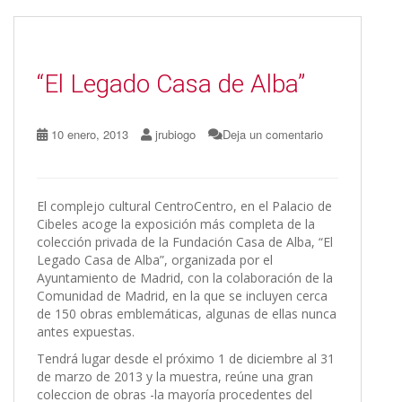
b
d
l
p
o
o
ar
o
n
ti
“El Legado Casa de Alba”
k
r
10 enero, 2013
jrubiogo
Deja un comentario
El complejo cultural CentroCentro, en el Palacio de
Cibeles acoge la exposición más completa de la
colección privada de la Fundación Casa de Alba, “El
Legado Casa de Alba”, organizada por el
Ayuntamiento de Madrid, con la colaboración de la
Comunidad de Madrid, en la que se incluyen cerca
de 150 obras emblemáticas, algunas de ellas nunca
antes expuestas.
Tendrá lugar desde el próximo 1 de diciembre al 31
de marzo de 2013 y la muestra, reúne una gran
coleccion de obras -la mayoría procedentes del