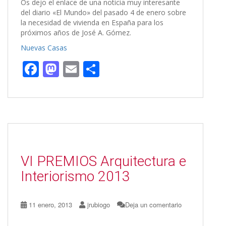
Os dejo el enlace de una noticia muy interesante
del diario «El Mundo» del pasado 4 de enero sobre
la necesidad de vivienda en España para los
próximos años de José A. Gómez.
Nuevas Casas
F
M
E
C
ac
as
m
o
e
to
ai
m
b
d
l
p
o
o
ar
o
n
ti
VI PREMIOS Arquitectura e
k
r
Interiorismo 2013
11 enero, 2013
jrubiogo
Deja un comentario