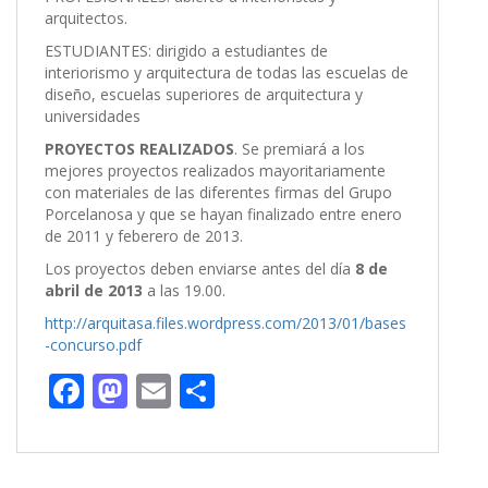
arquitectos.
ESTUDIANTES: dirigido a estudiantes de
interiorismo y arquitectura de todas las escuelas de
diseño, escuelas superiores de arquitectura y
universidades
PROYECTOS REALIZADOS
. Se premiará a los
mejores proyectos realizados mayoritariamente
con materiales de las diferentes firmas del Grupo
Porcelanosa y que se hayan finalizado entre enero
de 2011 y feberero de 2013.
Los proyectos deben enviarse antes del día
8 de
abril de 2013
a las 19.00.
http://arquitasa.files.wordpress.com/2013/01/bases
-concurso.pdf
F
M
E
C
ac
as
m
o
e
to
ai
m