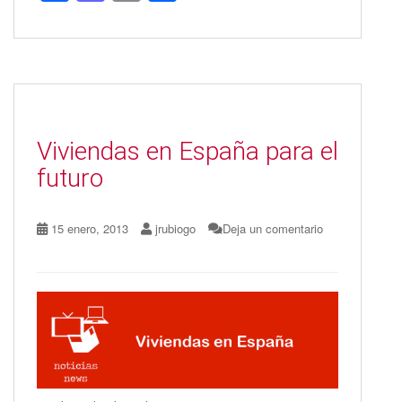
ac
as
m
o
e
to
ai
m
b
d
l
p
o
o
ar
o
n
ti
Viviendas en España para el
k
r
futuro
15 enero, 2013
jrubiogo
Deja un comentario