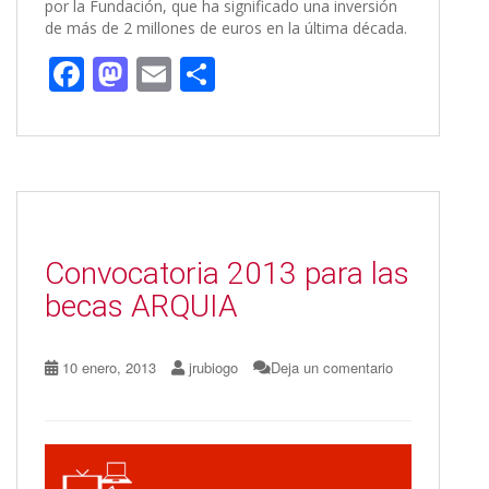
por la Fundación, que ha significado una inversión
de más de 2 millones de euros en la última década.
F
M
E
C
ac
as
m
o
e
to
ai
m
b
d
l
p
o
o
ar
o
n
ti
Convocatoria 2013 para las
k
r
becas ARQUIA
10 enero, 2013
jrubiogo
Deja un comentario