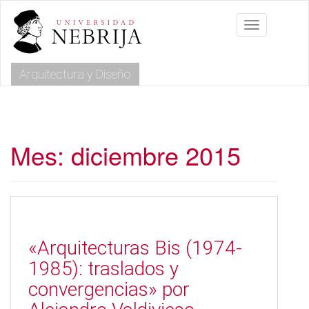
S
k
Toggle navig
i
p
t
Arquitectura y Diseño
o
m
a
i
n
c
Mes:
diciembre 2015
o
n
t
e
n
t
«Arquitecturas Bis (1974-
1985): traslados y
convergencias» por