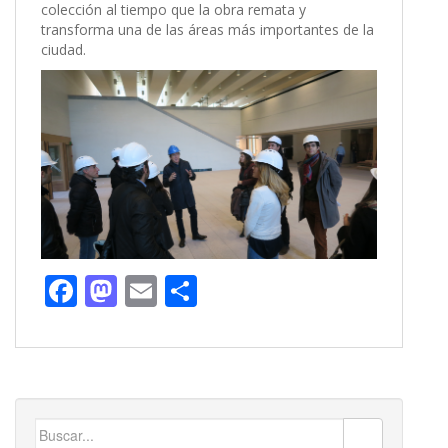
colección al tiempo que la obra remata y
transforma una de las áreas más importantes de la
ciudad.
F
M
E
C
ac
as
m
o
e
to
ai
m
b
d
l
p
o
o
ar
Buscar: