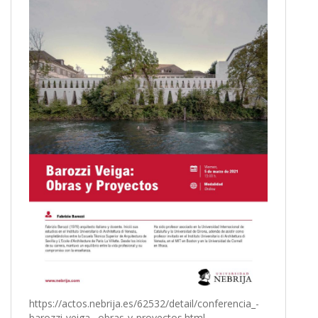
https://actos.nebrija.es/62532/detail/conferencia_-
barozzi-veiga_-obras-y-proyectos.html