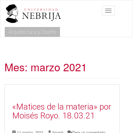
S
k
Toggle navig
i
p
t
Arquitectura y Diseño
o
m
a
i
n
c
Mes:
marzo 2021
o
n
t
e
n
t
«Matices de la materia» por
Moisés Royo. 18.03.21
11 marzo, 2021
fmoral
Deja un comentario