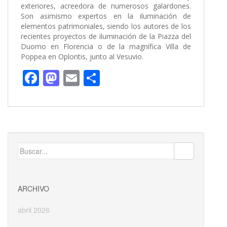
exteriores, acreedora de numerosos galardones.
Son asimismo expertos en la iluminación de
elementos patrimoniales, siendo los autores de los
recientes proyectos de iluminación de la Piazza del
Duomo en Florencia o de la magnífica Villa de
Poppea en Oplontis, junto al Vesuvio.
F
M
E
C
ac
as
m
o
e
to
ai
m
b
d
l
p
o
o
ar
Buscar:
o
n
ti
k
r
ARCHIVO
abril 2026