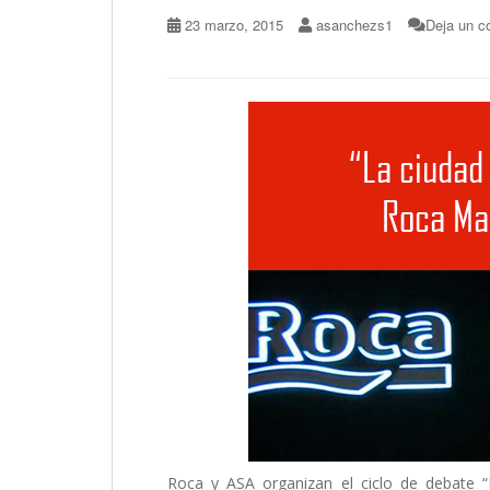
23 marzo, 2015
asanchezs1
Deja un c
Roca y ASA organizan el ciclo de debate “