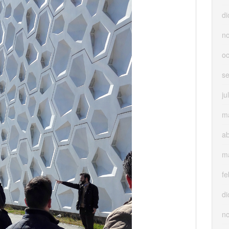
di
n
oc
s
ju
m
ab
m
fe
di
n