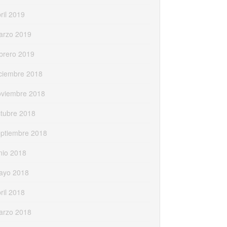
ril 2019
arzo 2019
brero 2019
ciembre 2018
oviembre 2018
tubre 2018
eptiembre 2018
nio 2018
ayo 2018
ril 2018
arzo 2018