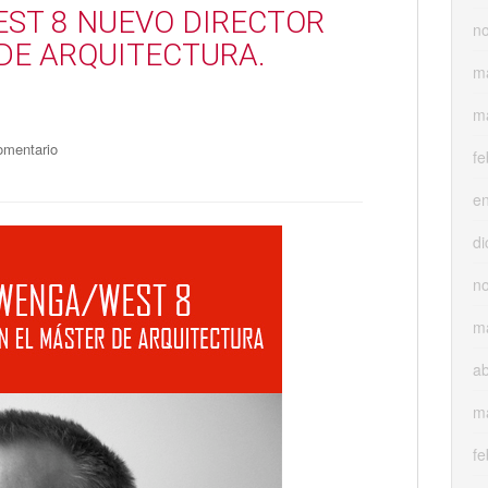
ST 8 NUEVO DIRECTOR
n
 DE ARQUITECTURA.
m
m
omentario
fe
e
di
n
m
ab
m
fe