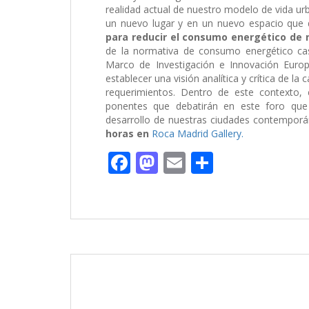
realidad actual de nuestro modelo de vida ur
un nuevo lugar y en un nuevo espacio que d
para reducir el consumo energético de 
de la normativa de consumo energético cas
Marco de Investigación e Innovación Europ
establecer una visión analítica y crítica de l
requerimientos. Dentro de este contexto,
ponentes que debatirán en este foro que
desarrollo de nuestras ciudades contemporá
horas en
Roca Madrid Gallery.
F
M
E
C
ac
as
m
o
e
to
ai
m
b
d
l
p
o
o
ar
o
n
ti
k
r