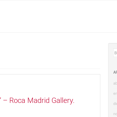
B
A
ab
e
” – Roca Madrid Gallery.
di
n