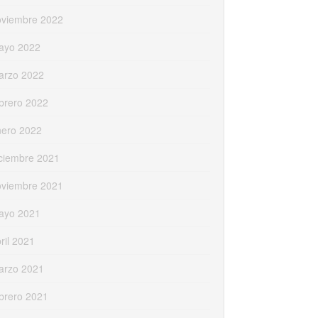
oviembre 2022
ayo 2022
arzo 2022
brero 2022
nero 2022
ciembre 2021
oviembre 2021
ayo 2021
ril 2021
arzo 2021
brero 2021