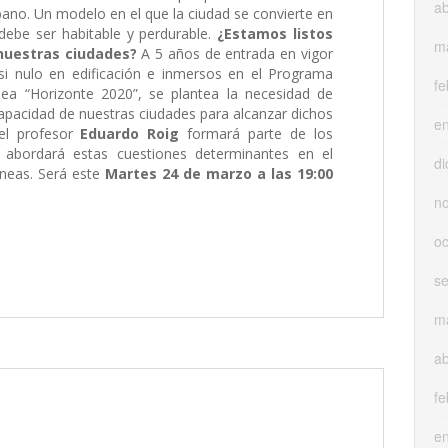
ab
bano. Un modelo en el que la ciudad se convierte en
ebe ser habitable y perdurable.
¿Estamos listos
m
nuestras ciudades?
A 5 años de entrada en vigor
i nulo en edificación e inmersos en el Programa
fe
ea “Horizonte 2020”, se plantea la necesidad de
a capacidad de nuestras ciudades para alcanzar dichos
e
 el profesor
Eduardo Roig
formará parte de los
 abordará estas cuestiones determinantes en el
di
neas. Será este
Martes 24 de marzo
a las
19:00
n
oc
s
m
ab
fe
e