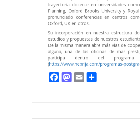
trayectoria docente en universidades com
Planning, Oxford Brooks University y Roy
pronunciado conferencias en centros como
Oxford, UK en otros.
Su incorporación en nuestra estructura do
estudios y propuestas de nuestros estudiantes
De la misma manera abre más vías de coopera
alguna, una de las oficinas de más presti
participa dentro del programa M
(
https://www.nebrija.com/programas-postgrad
F
M
E
C
ac
as
m
o
e
to
ai
m
b
d
l
p
o
o
ar
o
n
ti
k
r