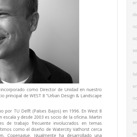
e
di
n
oc
s
m
fe
e
 incorporado como Director de Unidad en nuestro
cio principal de WEST 8 “Urban Design & Landscape
n
oc
o por TU Delft (Países Bajos) en 1996. En West 8
escala y desde 2003 es socio de la oficina. Martin
s
les de trabajo frecuente involucrados en temas
ítimos como el diseño de Watercity Vathorst cerca
m
vn, Copenague. Igualmente ha desarrollado una