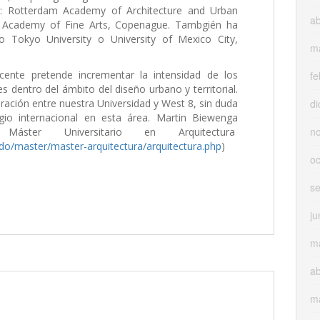
o: Rotterdam Academy of Architecture and Urban
ab
al Academy of Fine Arts, Copenague. Tambgién ha
 Tokyo University o University of Mexico City,
m
cente pretende incrementar la intensidad de los
fe
 dentro del ámbito del diseño urbano y territorial.
ción entre nuestra Universidad y West 8, sin duda
di
gio internacional en esta área. Martin Biewenga
n
áster Universitario en Arquitectura
o/master/master-arquitectura/arquitectura.php
)
oc
s
ju
m
ab
m