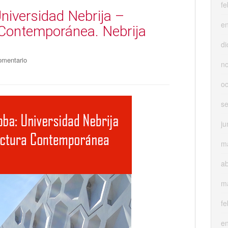
fe
niversidad Nebrija –
e
 Contemporánea. Nebrija
di
omentario
n
oc
s
ju
m
ab
m
fe
e