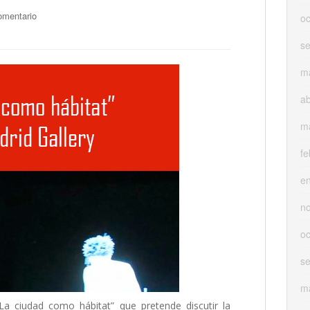
omentario
oc
s
m
ab
m
fe
e
n
oc
s
m
La ciudad como hábitat” que pretende discutir la