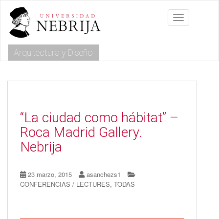
S
k
Toggle navig
i
p
t
Arquitectura y Diseño
o
m
a
i
n
c
o
“La ciudad como hábitat” –
n
Roca Madrid Gallery.
t
e
Nebrija
n
t
23 marzo, 2015
asanchezs1
,
CONFERENCIAS / LECTURES
TODAS