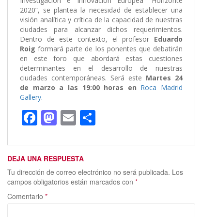
Investigación e Innovación Europea “Horizonte
2020”, se plantea la necesidad de establecer una
visión analítica y crítica de la capacidad de nuestras
ciudades para alcanzar dichos requerimientos.
Dentro de este contexto, el profesor
Eduardo
Roig
formará parte de los ponentes que debatirán
en este foro que abordará estas cuestiones
determinantes en el desarrollo de nuestras
ciudades contemporáneas. Será este
Martes 24
de marzo
a las
19:00 horas en
Roca Madrid
Gallery.
F
M
E
C
ac
as
m
o
e
to
ai
m
DEJA UNA RESPUESTA
b
d
l
p
Tu dirección de correo electrónico no será publicada.
Los
o
o
ar
campos obligatorios están marcados con
*
o
n
ti
Comentario
*
k
r