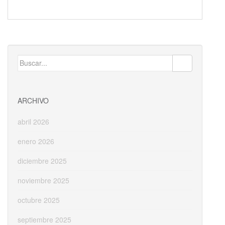
ac
as
m
o
e
to
ai
m
b
d
l
p
o
o
ar
Buscar:
o
n
ti
k
r
ARCHIVO
abril 2026
enero 2026
diciembre 2025
noviembre 2025
octubre 2025
septiembre 2025