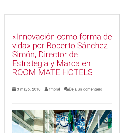
e
to
ai
m
b
d
l
p
o
o
ar
o
n
ti
«Innovación como forma de
k
r
vida» por Roberto Sánchez
Simón, Director de
Estrategia y Marca en
ROOM MATE HOTELS
3 mayo, 2016
fmoral
Deja un comentario