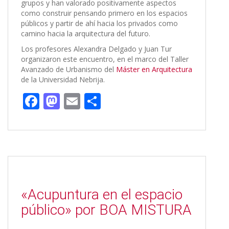
grupos y han valorado positivamente aspectos
como construir pensando primero en los espacios
públicos y partir de ahí hacia los privados como
camino hacia la arquitectura del futuro.
Los profesores Alexandra Delgado y Juan Tur
organizaron este encuentro, en el marco del Taller
Avanzado de Urbanismo del
Máster en Arquitectura
de la Universidad Nebrija.
F
M
E
C
ac
as
m
o
e
to
ai
m
b
d
l
p
o
o
ar
o
n
ti
«Acupuntura en el espacio
k
r
público» por BOA MISTURA