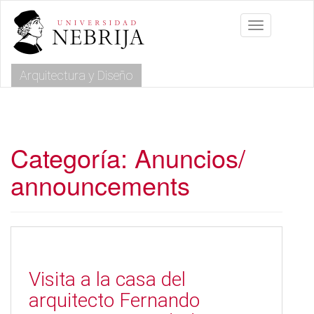
S
k
Toggle navig
i
p
t
Arquitectura y Diseño
o
m
a
i
n
c
Categoría:
Anuncios/
o
announcements
n
t
e
n
t
Visita a la casa del
arquitecto Fernando