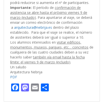
podrá reducirse si aumenta el nº de participantes.
Importante:
El período de
confirmación de
asistencia se abre hasta el próximo viernes 9 de
marzo (incluido)
. Para apuntarse al viaje, se deberá
enviar un correo electrónico de confirmación
a
arquitectura@nebrija.es
dentro del plazo
establecido. Para que el viaje se realice, el número
de asistentes deberá ser igual o superior a 10.
Los alumnos interesados en
visitar edificios,
monumentos, museos, parques, etc… concretos
de
cualquiera de las cuatro ciudades deben a su vez
hacerlo saber
también vía email hasta la fecha
límite: el viernes 9 de marzo (incluido)
.
Un saludo
Arquitectura Nebrija
PDF
F
M
E
C
ac
as
m
o
e
to
ai
m