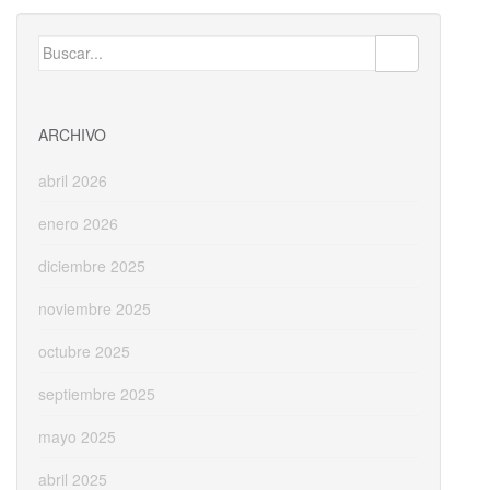
b
d
l
p
o
o
ar
Buscar:
o
n
ti
k
r
ARCHIVO
abril 2026
enero 2026
diciembre 2025
noviembre 2025
octubre 2025
septiembre 2025
mayo 2025
abril 2025