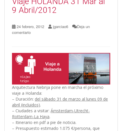
Viaje HOLANDA 31 Mar al
k
r
9 Abril/2012
24 febrero, 2012
jgarciao6
Deja un
comentario
Arquitectura Nebrija pone en marcha el próximo
viaje a Holanda:
– Duración:
del sábado 31 de marzo al lunes 09 de
abril (incluidos)
.
– Ciudades a visitar:
Ámsterdam-Utrecht-
Rotterdam-La Haya
.
– Itinerario en pdf a pie de noticia.
– Presupuesto estimado 1.075 €/persona, que