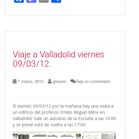
ac
as
m
o
e
to
ai
m
b
d
l
p
o
o
ar
o
n
ti
Viaje a Valladolid viernes
k
r
09/03/12.
7 marzo, 2012
greyero
Deja un comentario
El viernes 09/03/12 por la mañana hay una visita a
un edificio del profesor Emilio Miguel Mitre en
Valladolid. Sale un autobús de la Escuela a las 10:00
y se prevé esté de vuelta a las 17:00.