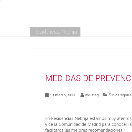
S
k
i
p
t
Residencias Nebrija
o
m
a
i
n
c
o
n
MEDIDAS DE PREVENCI
t
e
n
13 marzo, 2020
ayusteg
Sin categoría
t
En Residencias Nebrija estamos muy atentos a
y de la Comunidad de Madrid para conocer la
facilitaros las mejores recomendaciones.