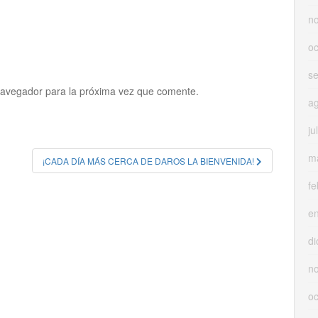
n
oc
s
navegador para la próxima vez que comente.
a
ju
m
¡CADA DÍA MÁS CERCA DE DAROS LA BIENVENIDA!
fe
e
di
n
oc