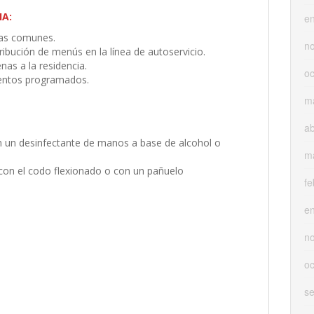
IA:
e
nas comunes.
n
ribución de menús en la línea de autoservicio.
nas a la residencia.
oc
ventos programados.
m
ab
 un desinfectante de manos a base de alcohol o
m
a con el codo flexionado o con un pañuelo
fe
e
n
oc
s