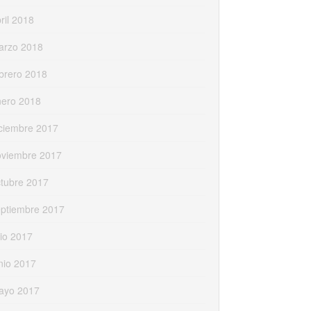
ril 2018
arzo 2018
brero 2018
nero 2018
ciembre 2017
oviembre 2017
tubre 2017
eptiembre 2017
lio 2017
nio 2017
ayo 2017