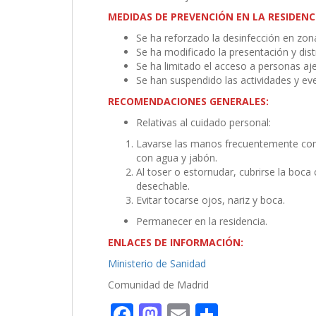
MEDIDAS DE PREVENCIÓN EN LA RESIDENC
Se ha reforzado la desinfección en zo
Se ha modificado la presentación y dist
Se ha limitado el acceso a personas aje
Se han suspendido las actividades y e
RECOMENDACIONES GENERALES:
Relativas al cuidado personal:
Lavarse las manos frecuentemente con
con agua y jabón.
Al toser o estornudar, cubrirse la boc
desechable.
Evitar tocarse ojos, nariz y boca.
Permanecer en la residencia.
ENLACES DE INFORMACIÓN:
Ministerio de Sanidad
Comunidad de Madrid
F
M
E
C