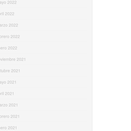
ayo 2022
ril 2022
arzo 2022
brero 2022
nero 2022
oviembre 2021
tubre 2021
ayo 2021
ril 2021
arzo 2021
brero 2021
nero 2021