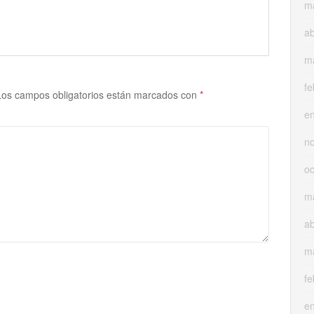
m
ab
m
fe
Los campos obligatorios están marcados con
*
e
n
oc
m
ab
m
fe
e