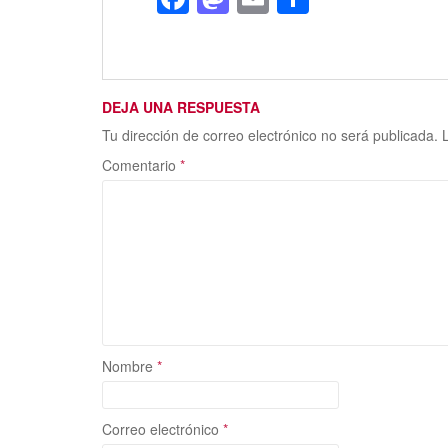
ac
as
m
o
e
to
ai
m
b
d
l
p
DEJA UNA RESPUESTA
o
o
ar
Tu dirección de correo electrónico no será publicada.
o
n
ti
Comentario
*
k
r
Nombre
*
Correo electrónico
*