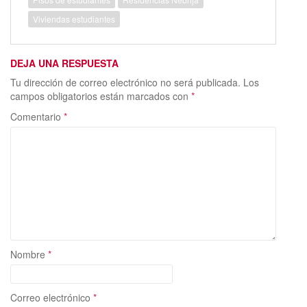
o
n
ti
Viviendas estudiantes
k
r
DEJA UNA RESPUESTA
Tu dirección de correo electrónico no será publicada.
Los
campos obligatorios están marcados con
*
Comentario
*
Nombre
*
Correo electrónico
*