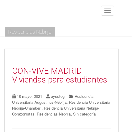
S
k
Toggle navig
i
p
t
Residencias Nebrija
o
m
a
i
n
c
o
CON-VIVE MADRID
n
Viviendas para estudiantes
t
e
n
18 mayo, 2021
ayusteg
Residencia
t
,
Universitaria Augustinus-Nebrija
Residencia Universitaria
,
Nebrija-Chamberí
Residencia Universitaria Nebrija-
,
,
Corazonistas
Residencias Nebrija
Sin categoría