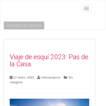
S
k
Toggle navig
i
p
t
Residencias Nebrija
o
m
a
i
n
c
o
Viaje de esquí 2023: Pas de
n
la Casa.
t
e
n
27 enero, 2023
mfernandezve
Sin
t
categoría