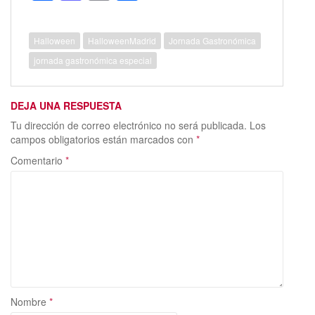
ac
as
m
o
e
to
ai
m
Halloween
HalloweenMadrid
Jornada Gastronómica
b
d
l
p
jornada gastronómica especial
o
o
ar
o
n
ti
DEJA UNA RESPUESTA
k
r
Tu dirección de correo electrónico no será publicada.
Los
campos obligatorios están marcados con
*
Comentario
*
Nombre
*