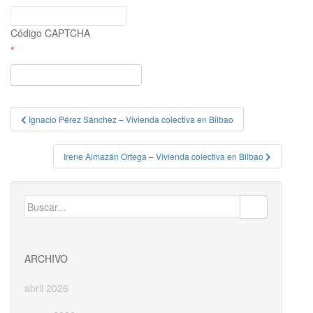
Código CAPTCHA
*
Navegación
Ignacio Pérez Sánchez – Vivienda colectiva en Bilbao
de
entradas
Irene Almazán Ortega – Vivienda colectiva en Bilbao
Buscar:
ARCHIVO
abril 2026