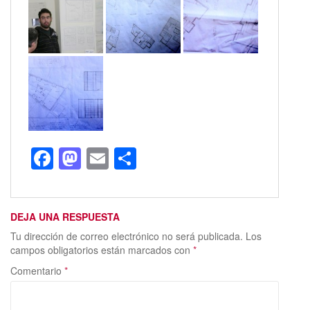
F
M
E
C
ac
as
m
o
e
to
ai
m
DEJA UNA RESPUESTA
b
d
l
p
Tu dirección de correo electrónico no será publicada.
Los
o
o
ar
campos obligatorios están marcados con
*
o
n
ti
Comentario
*
k
r