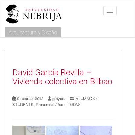
S
k
Toggle navig
i
p
t
Arquitectura y Diseño
o
m
a
i
n
c
o
David García Revilla –
n
Vivienda colectiva en Bilbao
t
e
n
9 febrero, 2012
greyero
ALUMNOS /
t
,
,
STUDENTS
Presencial / face
TODAS