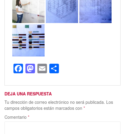
F
M
E
C
ac
as
m
o
e
to
ai
m
DEJA UNA RESPUESTA
b
d
l
p
Tu dirección de correo electrónico no será publicada.
Los
o
o
ar
campos obligatorios están marcados con
*
o
n
ti
Comentario
*
k
r