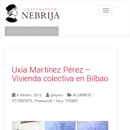
S
k
Toggle navig
i
p
t
Arquitectura y Diseño
o
m
a
i
n
c
o
Uxía Martínez Pérez –
n
Vivienda colectiva en Bilbao
t
e
n
9 febrero, 2012
greyero
ALUMNOS /
t
,
,
STUDENTS
Presencial / face
TODAS