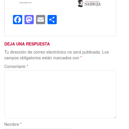
F
M
E
C
ac
as
m
o
e
to
ai
m
DEJA UNA RESPUESTA
b
d
l
p
Tu dirección de correo electrónico no será publicada.
Los
o
o
ar
campos obligatorios están marcados con
*
o
n
ti
Comentario
*
k
r
Nombre
*