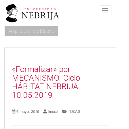
S
k
Toggle navig
i
p
t
Arquitectura y Diseño
o
m
a
i
n
c
o
«Formalizar» por
n
MECANISMO. Ciclo
t
e
HÁBITAT NEBRIJA.
n
10.05.2019
t
6 mayo, 2019
fmoral
TODAS