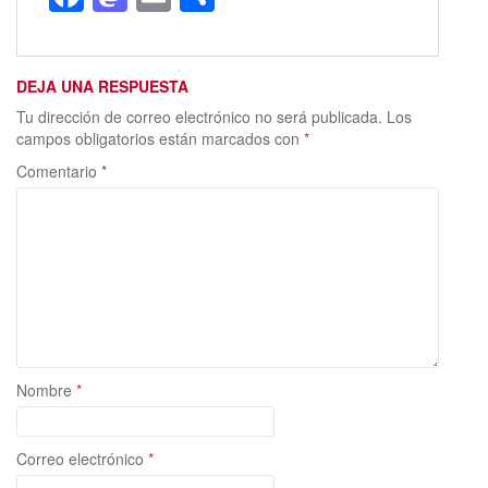
ac
as
m
o
e
to
ai
m
DEJA UNA RESPUESTA
b
d
l
p
Tu dirección de correo electrónico no será publicada.
Los
o
o
ar
campos obligatorios están marcados con
*
o
n
ti
Comentario
*
k
r
Nombre
*
Correo electrónico
*