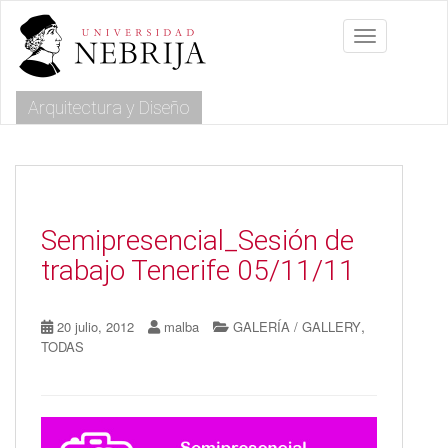
S
k
Toggle navig
i
p
t
Arquitectura y Diseño
o
m
a
i
n
c
o
Semipresencial_Sesión de
n
trabajo Tenerife 05/11/11
t
e
n
,
20 julio, 2012
malba
GALERÍA / GALLERY
t
TODAS