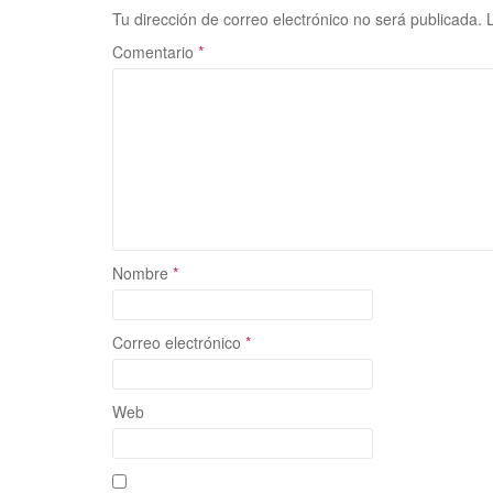
o
o
ar
Tu dirección de correo electrónico no será publicada.
o
n
ti
Comentario
*
k
r
Nombre
*
Correo electrónico
*
Web