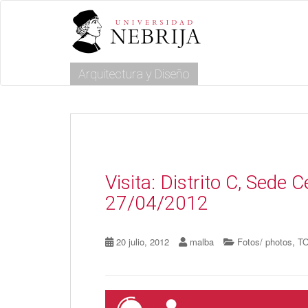
S
k
i
p
t
Arquitectura y Diseño
o
m
a
i
n
c
o
n
Visita: Distrito C, Sede 
t
e
27/04/2012
n
t
,
20 julio, 2012
malba
Fotos/ photos
T