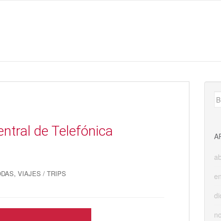
B
Central de Telefónica
A
ab
,
ODAS
VIAJES / TRIPS
e
di
n