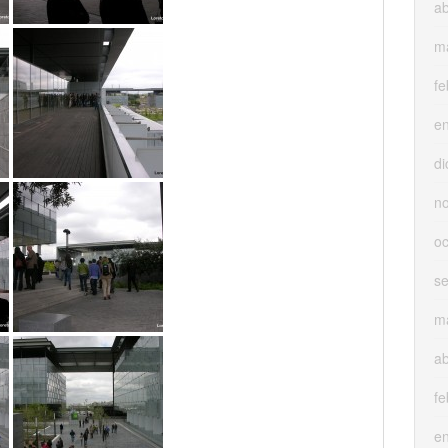
ab
m
fe
e
di
n
oc
s
m
ab
fe
e