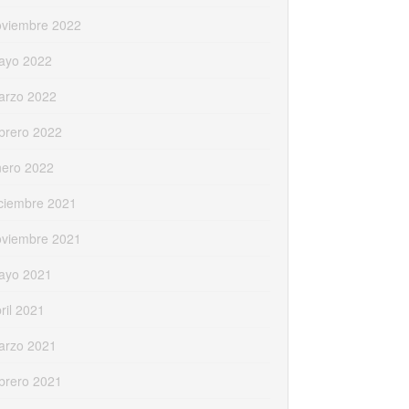
oviembre 2022
ayo 2022
arzo 2022
brero 2022
nero 2022
ciembre 2021
oviembre 2021
ayo 2021
ril 2021
arzo 2021
brero 2021