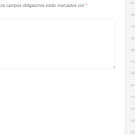
e
Los campos obligatorios están marcados con
*
di
n
oc
s
m
fe
e
n
oc
s
m