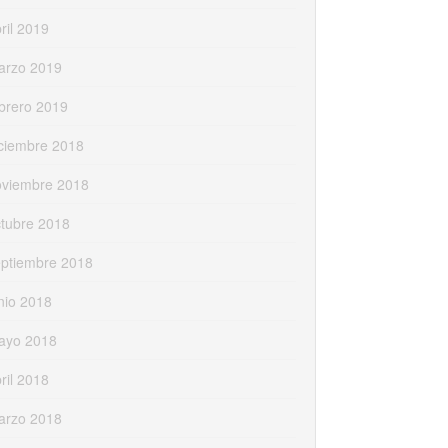
ril 2019
arzo 2019
brero 2019
ciembre 2018
oviembre 2018
tubre 2018
eptiembre 2018
nio 2018
ayo 2018
ril 2018
arzo 2018