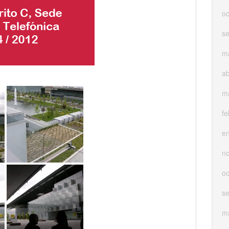
oc
s
m
ab
m
fe
e
n
oc
s
m