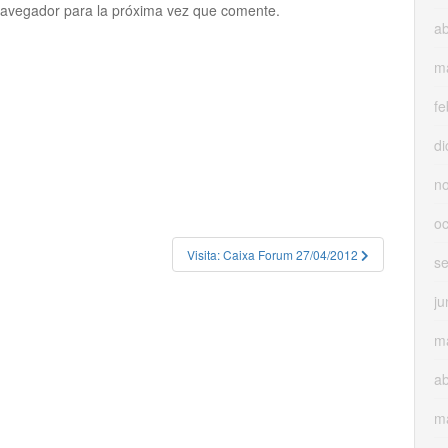
navegador para la próxima vez que comente.
ab
m
fe
di
n
oc
Visita: Caixa Forum 27/04/2012
s
ju
m
ab
m