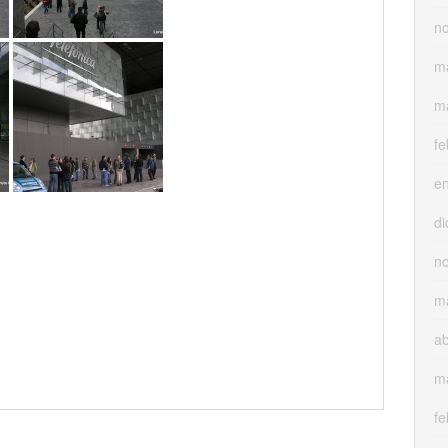
n
m
m
fe
e
di
n
m
ab
m
fe