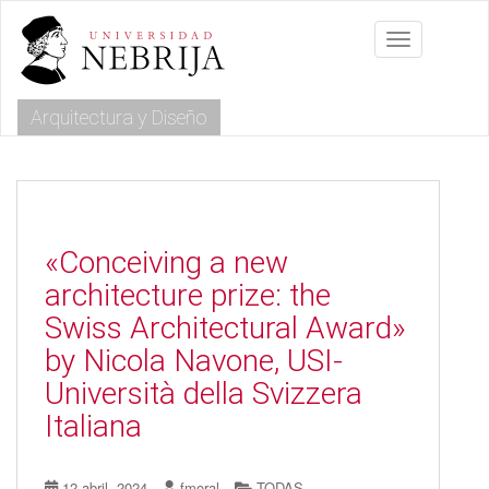
S
k
Toggle navig
i
p
t
Arquitectura y Diseño
o
m
a
i
n
c
o
«Conceiving a new
n
architecture prize: the
t
e
Swiss Architectural Award»
n
by Nicola Navone, USI-
t
Università della Svizzera
Italiana
12 abril, 2024
fmoral
TODAS