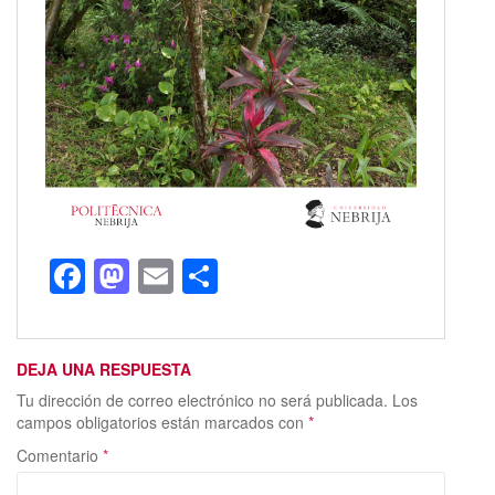
F
M
E
C
ac
as
m
o
e
to
ai
m
DEJA UNA RESPUESTA
b
d
l
p
Tu dirección de correo electrónico no será publicada.
Los
o
o
ar
campos obligatorios están marcados con
*
o
n
ti
Comentario
*
k
r