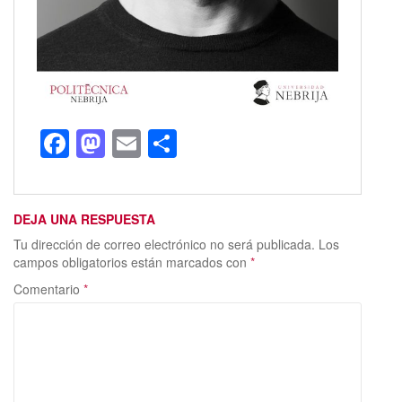
F
M
E
C
ac
as
m
o
e
to
ai
m
DEJA UNA RESPUESTA
b
d
l
p
Tu dirección de correo electrónico no será publicada.
Los
o
o
ar
campos obligatorios están marcados con
*
o
n
ti
Comentario
*
k
r