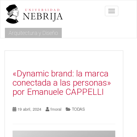
S
k
Toggle navig
i
p
t
Arquitectura y Diseño
o
m
a
i
n
c
o
«Dynamic brand: la marca
n
conectada a las personas»
t
e
por Emanuele CAPPELLI
n
t
19 abril, 2024
fmoral
TODAS