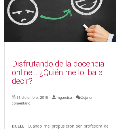
k
r
Disfrutando de la docencia
online… ¿Quién me lo iba a
decir?
11 diciembre, 2015
mgarcisa
Deja un
comentario
DUELE:
Cuando me propusieron ser profesora de