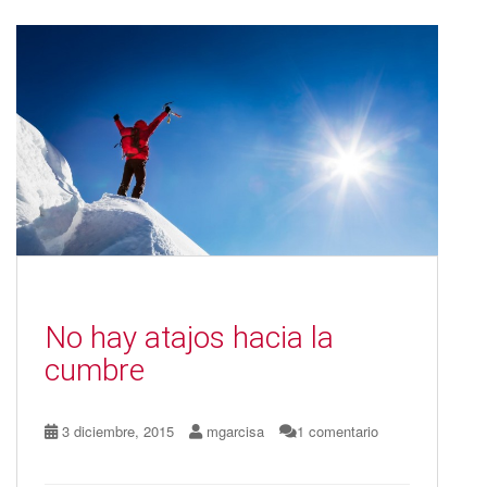
b
d
l
p
o
o
ar
o
n
ti
k
r
No hay atajos hacia la
cumbre
3 diciembre, 2015
mgarcisa
1 comentario