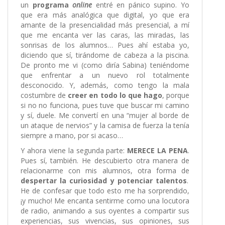
un
programa
online
entré en pánico supino. Yo
que era más analógica que digital, yo que era
amante de la presencialidad más presencial, a mí
que me encanta ver las caras, las miradas, las
sonrisas de los alumnos… Pues ahí estaba yo,
diciendo que sí, tirándome de cabeza a la piscina.
De pronto me vi (como diría Sabina) teniéndome
que enfrentar a un nuevo rol totalmente
desconocido. Y, además, como tengo la mala
costumbre de
creer en todo lo que hago
, porque
si no no funciona, pues tuve que buscar mi camino
y sí, duele. Me convertí en una “mujer al borde de
un ataque de nervios” y la camisa de fuerza la tenía
siempre a mano, por si acaso…
Y ahora viene la segunda parte:
MERECE LA PENA
.
Pues sí, también. He descubierto otra manera de
relacionarme con mis alumnos, otra forma de
despertar la curiosidad y potenciar talentos
.
He de confesar que todo esto me ha sorprendido,
¡y mucho! Me encanta sentirme como una locutora
de radio, animando a sus oyentes a compartir sus
experiencias, sus vivencias, sus opiniones, sus