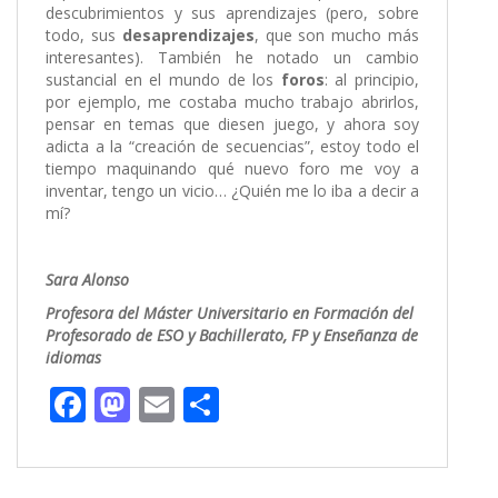
descubrimientos y sus aprendizajes (pero, sobre
todo, sus
desaprendizajes
, que son mucho más
interesantes). También he notado un cambio
sustancial en el mundo de los
foros
: al principio,
por ejemplo, me costaba mucho trabajo abrirlos,
pensar en temas que diesen juego, y ahora soy
adicta a la “creación de secuencias”, estoy todo el
tiempo maquinando qué nuevo foro me voy a
inventar, tengo un vicio… ¿Quién me lo iba a decir a
mí?
Sara Alonso
Profesora del Máster Universitario en Formación del
Profesorado de ESO y Bachillerato, FP y Enseñanza de
idiomas
F
M
E
C
ac
as
m
o
e
to
ai
m