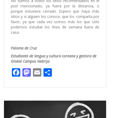
No fuimos a todos los sitios recomendados en el
post
mencionado, ya fuera por la distancia, o
porque estuviera cerrado. Espero que haya más
sitios y si alguien los conoce, que los comparta por
favor, ya que cada vez somos más los que sólo
podemos estudiar los fines de semana fuera de
casa.
Paloma de Cruz
Estudiante de lengua y cultura coreana y gestora de
Global Campus Nebrija
F
M
E
C
ac
as
m
o
e
to
ai
m
b
d
l
p
o
o
ar
o
n
ti