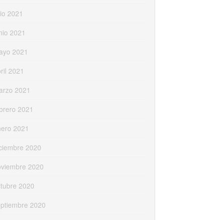
lio 2021
nio 2021
ayo 2021
ril 2021
arzo 2021
brero 2021
nero 2021
ciembre 2020
oviembre 2020
tubre 2020
eptiembre 2020