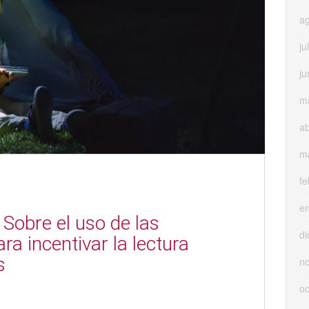
a
ju
ju
m
ab
m
fe
e
 Sobre el uso de las
di
ra incentivar la lectura
s
n
oc