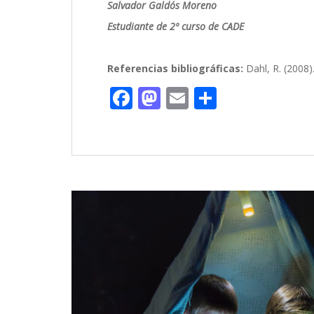
Salvador Galdós Moreno
Estudiante de 2º curso de CADE
Referencias bibliográficas:
Dahl, R. (2008)
F
M
E
C
ac
as
m
o
e
to
ai
m
b
d
l
p
o
o
ar
o
n
ti
k
r