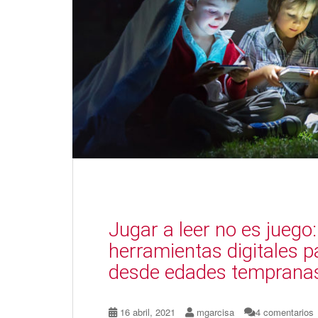
Jugar a leer no es juego:
herramientas digitales pa
desde edades temprana
16 abril, 2021
mgarcisa
4 comentarios