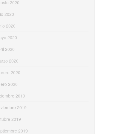
gosto 2020
lio 2020
nio 2020
ayo 2020
ril 2020
arzo 2020
brero 2020
nero 2020
ciembre 2019
oviembre 2019
tubre 2019
eptiembre 2019