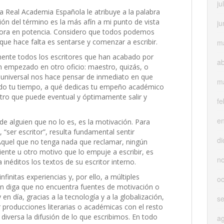
ju
la Real Academia Española le atribuye a la palabra
ión del término es la más afín a mi punto de vista
ju
ora en potencia. Considero que todos podemos
 que hace falta es sentarse y comenzar a escribir.
m
mente todos los escritores que han acabado por
ab
an empezado en otro oficio: maestro, quizás, o
 universal nos hace pensar de inmediato en que
m
do tu tiempo, a qué dedicas tu empeño académico
tro que puede eventual y óptimamente salir y
fe
e
 de alguien que no lo es, es la motivación. Para
o, “ser escritor”, resulta fundamental sentir
di
. Aquel que no tenga nada que reclamar, ningún
nte u otro motivo que lo empuje a escribir, es
n
néditos los textos de su escritor interno.
finitas experiencias y, por ello, a múltiples
oc
en diga que no encuentra fuentes de motivación o
en día, gracias a la tecnología y a la globalización,
s
r producciones literarias o académicas con el resto
diversa la difusión de lo que escribimos. En todo
a