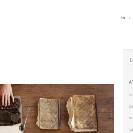
INICIO
B
A
n
s
a
ju