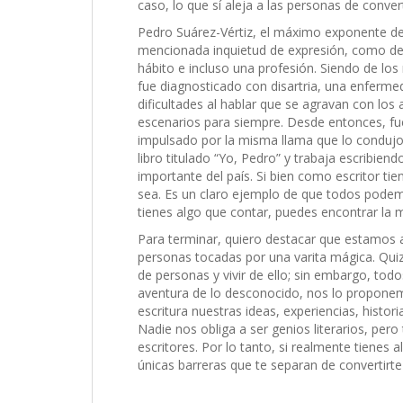
caso, lo que sí aleja a las personas de convert
Pedro Suárez-Vértiz, el máximo exponente del
mencionada inquietud de expresión, como de q
hábito e incluso una profesión. Siendo de lo
fue diagnosticado con disartria, una enferme
dificultades al hablar que se agravan con los 
escenarios para siempre. Desde entonces, fu
impulsado por la misma llama que lo condujo 
libro titulado “Yo, Pedro” y trabaja escribie
importante del país. Si bien como escritor tie
sea. Es un claro ejemplo de que todos podem
tienes algo que contar, puedes encontrar la 
Para terminar, quiero destacar que estamos 
personas tocadas por una varita mágica. Quiz
de personas y vivir de ello; sin embargo, tod
aventura de lo desconocido, nos lo proponemo
escritura nuestras ideas, experiencias, histor
Nadie nos obliga a ser genios literarios, per
escritores. Por lo tanto, si realmente tienes a
únicas barreras que te separan de convertirte