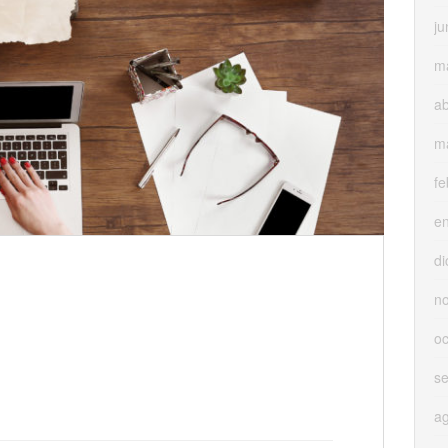
ju
m
ab
m
fe
e
di
n
oc
s
a