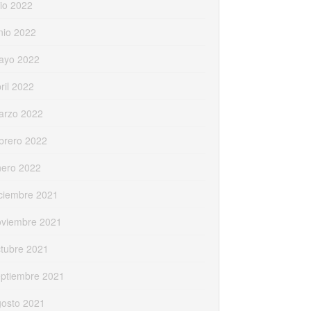
lio 2022
nio 2022
ayo 2022
ril 2022
arzo 2022
brero 2022
nero 2022
ciembre 2021
oviembre 2021
tubre 2021
eptiembre 2021
gosto 2021