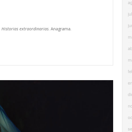
a
ju
ju
.
Historias extraordinarias
. Anagrama.
m
ab
m
fe
e
di
n
oc
s