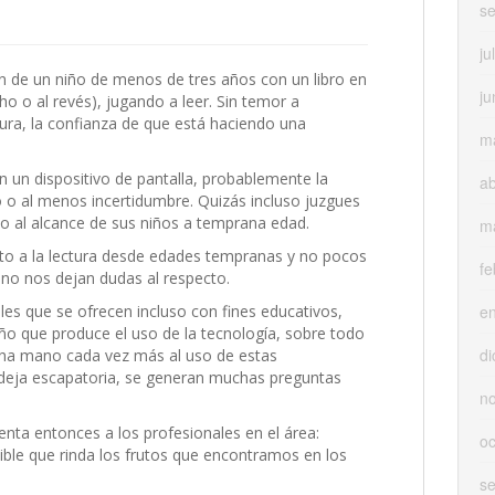
s
ju
n de un niño de menos de tres años con un libro en
ju
o o al revés), jugando a leer. Sin temor a
ura, la confianza de que está haciendo una
m
n un dispositivo de pantalla, probablemente la
ab
 o al menos incertidumbre. Quizás incluso juzgues
o al alcance de sus niños a temprana edad.
m
to a la lectura desde edades tempranas y no pocos
fe
 no nos dejan dudas al respecto.
e
les que se ofrecen incluso con fines educativos,
o que produce el uso de la tecnología, sobre todo
di
ha mano cada vez más al uso de estas
 deja escapatoria, se generan muchas preguntas
n
enta entonces a los profesionales en el área:
oc
le que rinda los frutos que encontramos en los
s