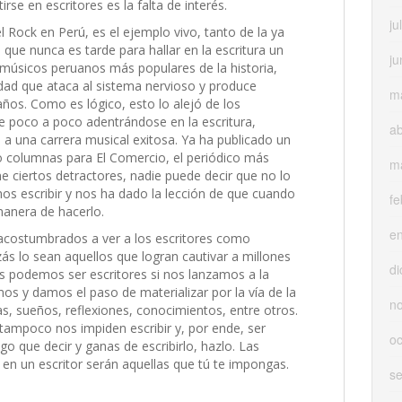
irse en escritores es la falta de interés.
ju
 Rock en Perú, es el ejemplo vivo, tanto de la ya
ue nunca es tarde para hallar en la escritura un
ju
s músicos peruanos más populares de la historia,
dad que ataca al sistema nervioso y produce
m
años. Como es lógico, esto lo alejó de los
e poco a poco adentrándose en la escritura,
ab
a una carrera musical exitosa. Ya ha publicado un
ndo columnas para El Comercio, el periódico más
m
ne ciertos detractores, nadie puede decir que no lo
os escribir y nos ha dado la lección de que cuando
fe
manera de hacerlo.
e
acostumbrados a ver a los escritores como
ás lo sean aquellos que logran cautivar a millones
di
os podemos ser escritores si nos lanzamos a la
s y damos el paso de materializar por la vía de la
n
ias, sueños, reflexiones, conocimientos, entre otros.
o tampoco nos impiden escribir y, por ende, ser
oc
lgo que decir y ganas de escribirlo, hazlo. Las
 en un escritor serán aquellas que tú te impongas.
s