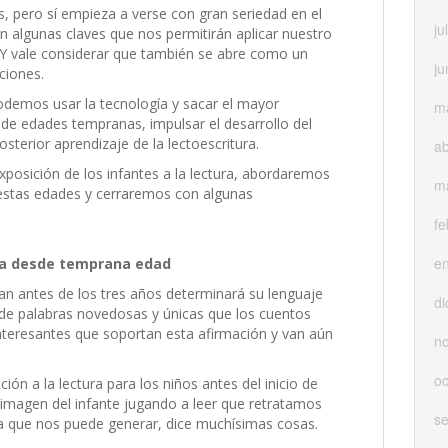
s, pero sí empieza a verse con gran seriedad en el
ju
n algunas claves que nos permitirán aplicar nuestro
 Y vale considerar que también se abre como un
ju
ciones.
odemos usar la tecnología y sacar el mayor
m
esde edades tempranas, impulsar el desarrollo del
posterior aprendizaje de la lectoescritura.
ab
xposición de los infantes a la lectura, abordaremos
m
a estas edades y cerraremos con algunas
fe
e
ura desde temprana edad
an antes de los tres años determinará su lenguaje
di
 de palabras novedosas y únicas que los cuentos
nteresantes que soportan esta afirmación y van aún
n
oc
ión a la lectura para los niños antes del inicio de
a imagen del infante jugando a leer que retratamos
s
nura que nos puede generar, dice muchísimas cosas.